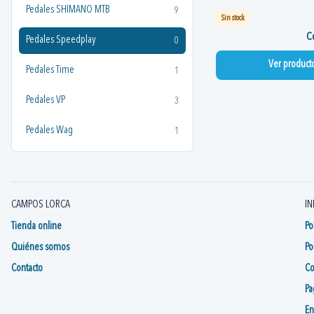
Pedales SHIMANO MTB
9
Sin stock
Co
Pedales Speedplay
0
Ver product
Pedales Time
1
Pedales VP
3
Pedales Wag
1
CAMPOS LORCA
IN
Tienda online
Po
Quiénes somos
Po
Contacto
Co
Pa
En