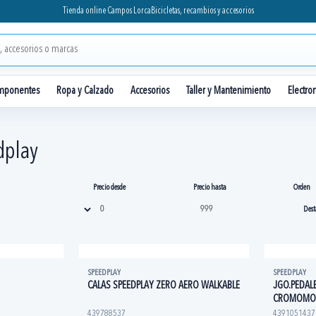
Tienda online Campos Lorca
Bicicletas, recambios y accesorios
mponentes
Ropa y Calzado
Accesorios
Taller y Mantenimiento
Electro
dplay
Precio desde
Precio hasta
Orden
SPEEDPLAY
SPEEDPLAY
CALAS SPEEDPLAY ZERO AERO WALKABLE
JGO.PEDAL
CROMOMOL
439788537
4391051437