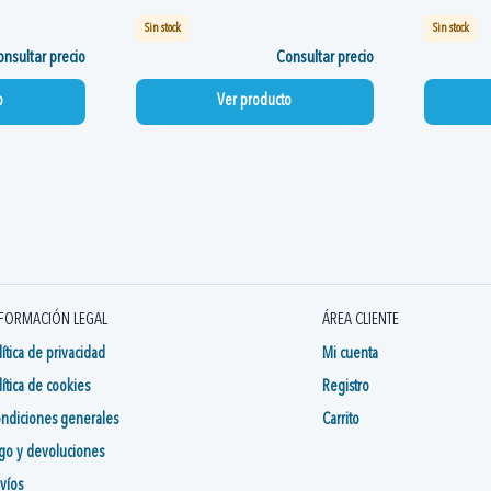
Sin stock
Sin stock
nsultar precio
Consultar precio
o
Ver producto
FORMACIÓN LEGAL
ÁREA CLIENTE
lítica de privacidad
Mi cuenta
lítica de cookies
Registro
ndiciones generales
Carrito
go y devoluciones
víos