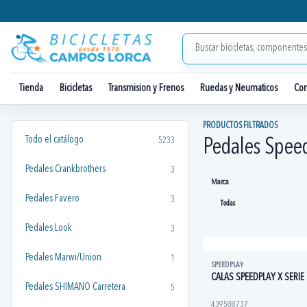
Tienda
Bicicletas
Transmision y Frenos
Ruedas y Neumaticos
Co
PRODUCTOS FILTRADOS
Todo el catálogo
5233
Pedales Spee
Pedales Crankbrothers
3
Marca
Pedales Favero
3
Pedales Look
3
Pedales Marwi/Union
1
SPEEDPLAY
CALAS SPEEDPLAY X SERIE
Pedales SHIMANO Carretera
5
439588737