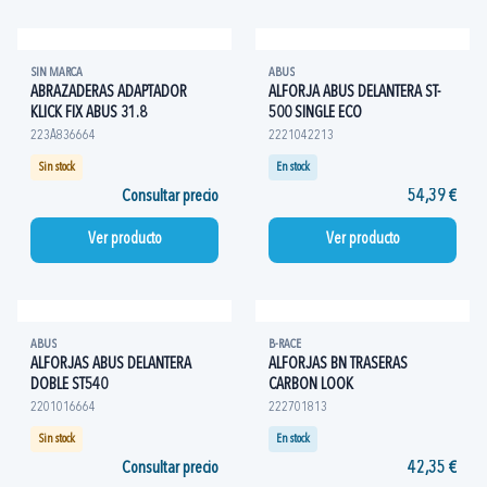
SIN MARCA
ABUS
ABRAZADERAS ADAPTADOR
ALFORJA ABUS DELANTERA ST-
KLICK FIX ABUS 31.8
500 SINGLE ECO
223A836664
2221042213
Sin stock
En stock
Consultar precio
54,39 €
Ver producto
Ver producto
ABUS
B-RACE
ALFORJAS ABUS DELANTERA
ALFORJAS BN TRASERAS
DOBLE ST540
CARBON LOOK
2201016664
222701813
Sin stock
En stock
Consultar precio
42,35 €