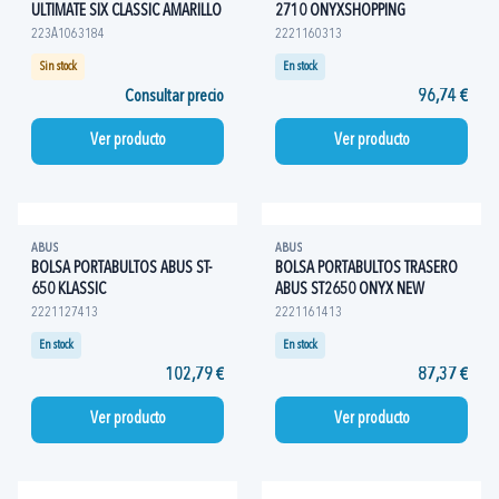
ULTIMATE SIX CLASSIC AMARILLO
2710 ONYXSHOPPING
223A1063184
2221160313
Sin stock
En stock
Consultar precio
96,74 €
Ver producto
Ver producto
ABUS
ABUS
BOLSA PORTABULTOS ABUS ST-
BOLSA PORTABULTOS TRASERO
650 KLASSIC
ABUS ST2650 ONYX NEW
2221127413
2221161413
En stock
En stock
102,79 €
87,37 €
Ver producto
Ver producto