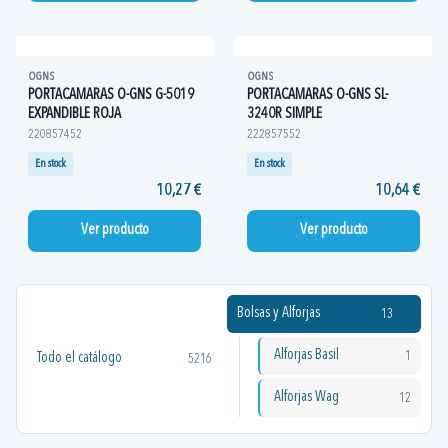
OGNS
OGNS
PORTACAMARAS O-GNS G-5019
PORTACAMARAS O-GNS SL-
EXPANDIBLE ROJA
3240R SIMPLE
220857452
222857552
En stock
En stock
10,27 €
10,64 €
Ver producto
Ver producto
Bolsas y Alforjas
13
Alforjas Basil
1
Todo el catálogo
5216
Alforjas Wag
12