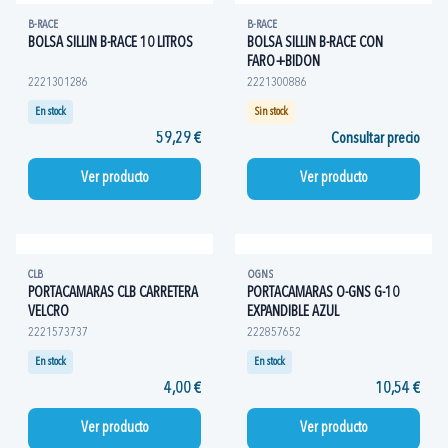
B-RACE
B-RACE
BOLSA SILLIN B-RACE 10 LITROS
BOLSA SILLIN B-RACE CON
FARO+BIDON
2221301286
2221300886
En stock
Sin stock
59,29 €
Consultar precio
Ver producto
Ver producto
CLB
OGNS
PORTACAMARAS CLB CARRETERA
PORTACAMARAS O-GNS G-10
VELCRO
EXPANDIBLE AZUL
2221573737
222857652
En stock
En stock
4,00 €
10,54 €
Ver producto
Ver producto