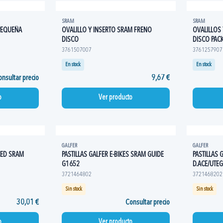
SRAM
SRAM
PEQUEÑA
OVALILLO Y INSERTO SRAM FRENO
OVALILLOS
DISCO
DISCO PACK
3761507007
3761257907
En stock
En stock
nsultar precio
9,67 €
o
Ver producto
GALFER
GALFER
CED SRAM
PASTILLAS GALFER E-BIKES SRAM GUIDE
PASTILLAS
G1652
D.ACE/UTE
3721464802
3721468202
Sin stock
Sin stock
30,01 €
Consultar precio
o
Ver producto