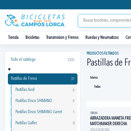
Tienda
Bicicletas
Transmision y Frenos
Ruedas y Neumaticos
Co
PRODUCTOS FILTRADOS
Todo el catálogo
5200
Pastillas de F
Marca
Pastillas de Freno
31
Pastillas Avid
6
Pastillas Disco SHIMANO
9
Pastillas Disco SHIMANO Carret
1
SRAM
ABRAZADERA MANETA FR
Pastillas Galfer
8
MATCHMAKER DERECHA
37613520100