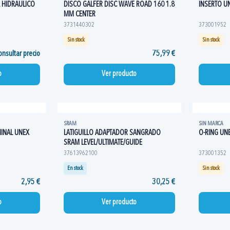
 HIDRAULICO
DISCO GALFER DISC WAVE ROAD 160 1.8
INSERTO U
MM CENTER
3731440302
373001952
Sin stock
Sin stock
nsultar precio
75,99 €
o
Ver producto
SRAM
SIN MARCA
MINAL UNEX
LATIGUILLO ADAPTADOR SANGRADO
O-RING UN
SRAM LEVEL/ULTIMATE/GUIDE
37613962100
373001352
En stock
Sin stock
2,95 €
30,25 €
o
Ver producto