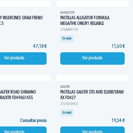
ALLIGATOR
 Y INSERCINES SRAM FRENO
PASTILLAS ALLIGATOR FORMULA
 5
MEGA/THE ONE/R1 RELIABLE
376A889176
En stock
47,18 €
11,50 €
Ver producto
Ver producto
GALFER
 GALFER ROAD SHIMANO
PASTILLAS GALFER STD AVID ELIXIR/SRAM
GRA/XTR FD496G1455
XX FD427
3721470902
En stock
Consultar precio
19,54 €
Ver producto
Ver producto