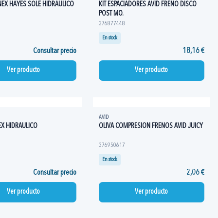
NEX HAYES SOLE HIDRAULICO
KIT ESPACIADORES AVID FRENO DISCO
POST MO.
376877448
En stock
Consultar precio
18,16 €
Ver producto
Ver producto
AVID
EX HIDRAULICO
OLIVA COMPRESION FRENOS AVID JUICY
376950617
En stock
Consultar precio
2,06 €
Ver producto
Ver producto