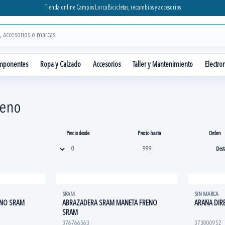
Tienda online Campos Lorca
Bicicletas, recambios y accesorios
mponentes
Ropa y Calzado
Accesorios
Taller y Mantenimiento
Electro
reno
Precio desde
Precio hasta
Orden
SRAM
SIN MARCA
ENO SRAM
ABRAZADERA SRAM MANETA FRENO
ARAÑA DIR
SRAM
376766563
373000952