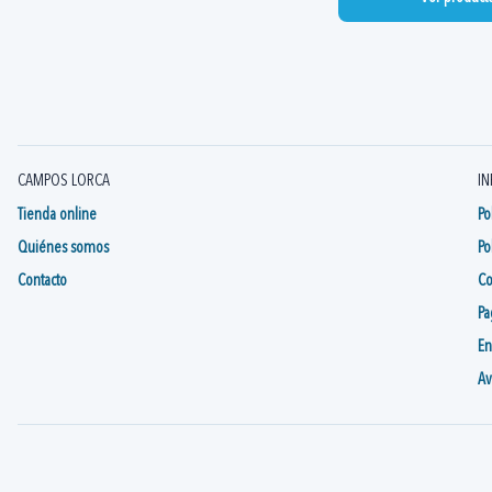
CAMPOS LORCA
IN
Tienda online
Po
Quiénes somos
Po
Contacto
Co
Pa
En
Av