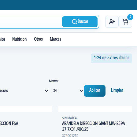
0
Buscar
nica
Nutricion
Otros
Marcas
1-24 de 57 resultados
Mostrar
Aplicar
Limpiar
SIN MARCA
ECCION FSA
ARANDELA DIRECCION GIANT MW-259A
37.7X31.9X0.25
373001252