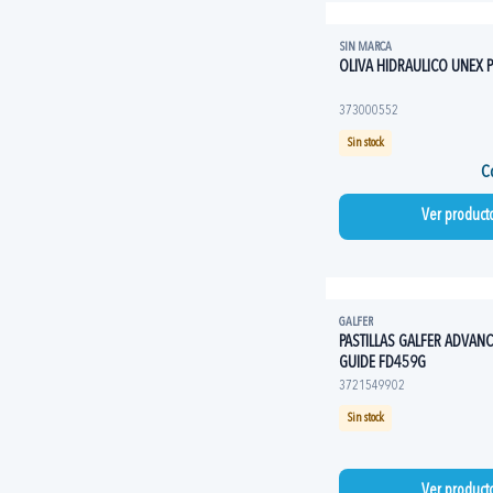
SIN MARCA
OLIVA HIDRAULICO UNEX 
373000552
Sin stock
Co
Ver product
GALFER
PASTILLAS GALFER ADVAN
GUIDE FD459G
3721549902
Sin stock
Ver product