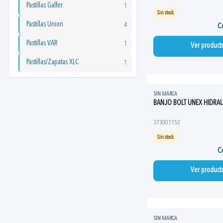
Pastillas Galfer
1
Sin stock
Pastillas Union
4
Co
Pastillas VAR
1
Ver product
Pastillas/Zapatas XLC
1
SIN MARCA
BANJO BOLT UNEX HIDRA
373001152
Sin stock
Co
Ver product
SIN MARCA