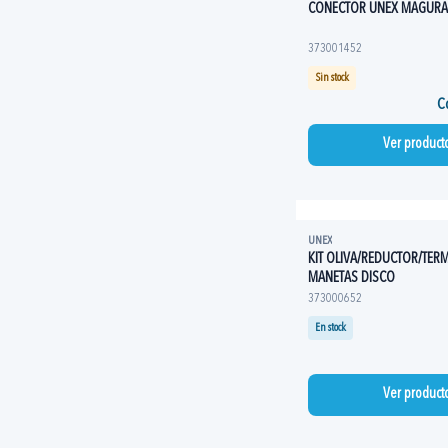
CONECTOR UNEX MAGURA
373001452
Sin stock
Co
Ver product
UNEX
KIT OLIVA/REDUCTOR/TER
MANETAS DISCO
373000652
En stock
Ver product