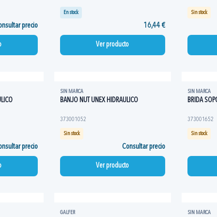
En stock
Sin stock
nsultar precio
16,44 €
o
Ver producto
SIN MARCA
SIN MARCA
ULICO
BANJO NUT UNEX HIDRAULICO
BRIDA SOP
373001052
373001652
Sin stock
Sin stock
nsultar precio
Consultar precio
o
Ver producto
GALFER
SIN MARCA