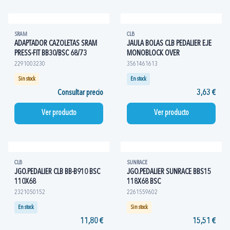
SRAM
CLB
ADAPTADOR CAZOLETAS SRAM
JAULA BOLAS CLB PEDALIER EJE
PRESS-FIT BB30/BSC 68/73
MONOBLOCK OVER
2291003230
3561461613
Sin stock
En stock
Consultar precio
3,63 €
Ver producto
Ver producto
CLB
SUNRACE
JGO.PEDALIER CLB BB-B910 BSC
JGO.PEDALIER SUNRACE BBS15
110X68
118X68 BSC
2321050152
2261559602
En stock
Sin stock
11,80 €
15,51 €