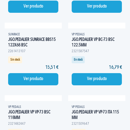
Ver producto
Ver producto
SUNRACE
VP PEDALS
JGO.PEDALIER SUNRACE BBS15
JGO.PEDALIER VP BC-73 BSC
122X68 BSC
122.5MM
2261413107
2321587547
Sin stock
En stock
15,51 €
16,79 €
Ver producto
Ver producto
VP PEDALS
VP PEDALS
JGO.PEDALIER VP VP-73 BSC
JGO.PEDALIER VP VP-73 ITA 115
118MM
MM
2321482447
2321509647