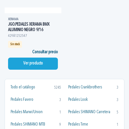
XERAMA
JGO.PEDALES XERAMA BMX
ALUMINIO NEGRO 9/16
429A1252547
Sin stock
Consultar precio
Ver producto
Todo el catálogo
Pedales Crankbrothers
5245
3
Pedales Favero
Pedales Look
3
3
Pedales Marwi/Union
Pedales SHIMANO Carretera
1
5
Pedales SHIMANO MTB
Pedales Time
9
1