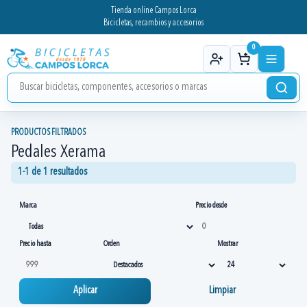
Tienda online Campos Lorca
Bicicletas, recambios y accesorios
0
PRODUCTOS FILTRADOS
Pedales Xerama
1-1 de 1 resultados
Marca
Precio desde
Precio hasta
Orden
Mostrar
Aplicar
Limpiar