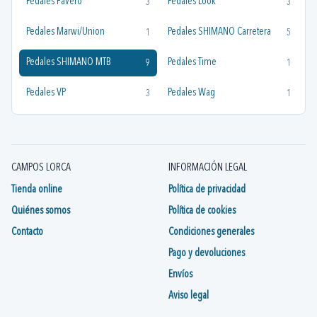
Pedales Favero
Pedales Look
3
3
Pedales Marwi/Union
Pedales SHIMANO Carretera
1
5
Pedales SHIMANO MTB
Pedales Time
9
1
Pedales VP
Pedales Wag
3
1
CAMPOS LORCA
INFORMACIÓN LEGAL
Tienda online
Política de privacidad
Quiénes somos
Política de cookies
Contacto
Condiciones generales
Pago y devoluciones
Envíos
Aviso legal