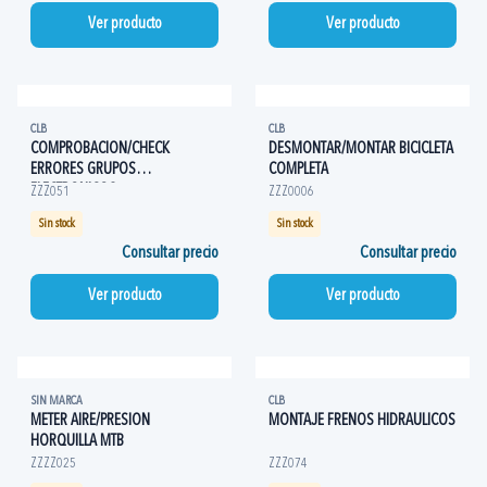
Ver producto
Ver producto
CLB
CLB
COMPROBACION/CHECK
DESMONTAR/MONTAR BICICLETA
ERRORES GRUPOS
COMPLETA
ELECTRONICOS
ZZZ051
ZZZ0006
Sin stock
Sin stock
Consultar precio
Consultar precio
Ver producto
Ver producto
SIN MARCA
CLB
METER AIRE/PRESION
MONTAJE FRENOS HIDRAULICOS
HORQUILLA MTB
ZZZZ025
ZZZ074