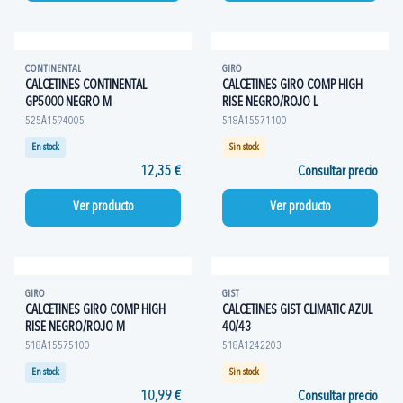
CONTINENTAL
GIRO
CALCETINES CONTINENTAL
CALCETINES GIRO COMP HIGH
GP5000 NEGRO M
RISE NEGRO/ROJO L
525A1594005
518A15571100
En stock
Sin stock
12,35 €
Consultar precio
Ver producto
Ver producto
GIRO
GIST
CALCETINES GIRO COMP HIGH
CALCETINES GIST CLIMATIC AZUL
RISE NEGRO/ROJO M
40/43
518A15575100
518A1242203
En stock
Sin stock
10,99 €
Consultar precio