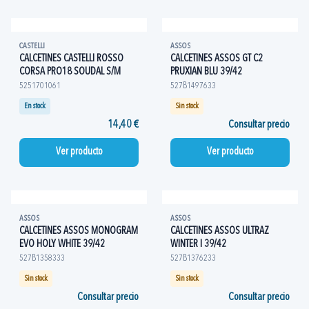
CASTELLI
ASSOS
CALCETINES CASTELLI ROSSO
CALCETINES ASSOS GT C2
CORSA PRO18 SOUDAL S/M
PRUXIAN BLU 39/42
5251701061
527B1497633
En stock
Sin stock
14,40 €
Consultar precio
Ver producto
Ver producto
ASSOS
ASSOS
CALCETINES ASSOS MONOGRAM
CALCETINES ASSOS ULTRAZ
EVO HOLY WHITE 39/42
WINTER I 39/42
527B1358333
527B1376233
Sin stock
Sin stock
Consultar precio
Consultar precio