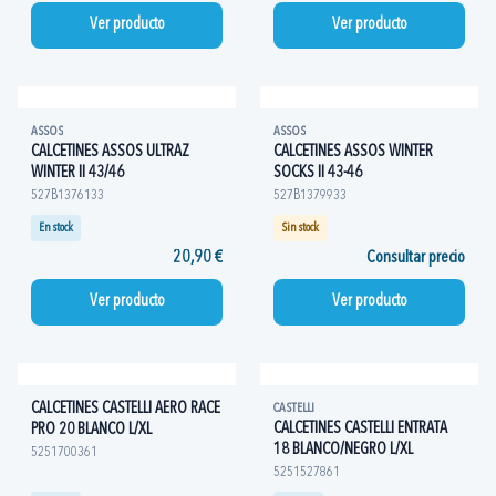
Ver producto
Ver producto
ASSOS
ASSOS
CALCETINES ASSOS ULTRAZ
CALCETINES ASSOS WINTER
WINTER II 43/46
SOCKS II 43-46
527B1376133
527B1379933
En stock
Sin stock
20,90 €
Consultar precio
Ver producto
Ver producto
CALCETINES CASTELLI AERO RACE
CASTELLI
CALCETINES CASTELLI ENTRATA
PRO 20 BLANCO L/XL
18 BLANCO/NEGRO L/XL
5251700361
5251527861