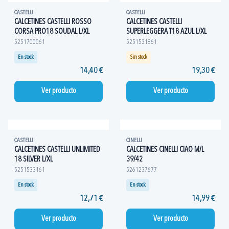
CASTELLI
CASTELLI
CALCETINES CASTELLI ROSSO
CALCETINES CASTELLI
CORSA PRO18 SOUDAL L/XL
SUPERLEGGERA T18 AZUL L/XL
5251700061
5251531861
En stock
Sin stock
14,40 €
19,30 €
Ver producto
Ver producto
CASTELLI
CINELLI
CALCETINES CASTELLI UNLIMITED
CALCETINES CINELLI CIAO M/L
18 SILVER L/XL
39/42
5251533161
5261237677
En stock
En stock
12,71 €
14,99 €
Ver producto
Ver producto