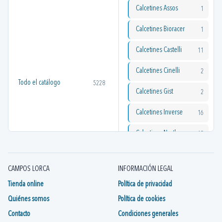
Calcetines Assos
1
Calcetines Bioracer
1
Calcetines Castelli
11
Calcetines Cinelli
2
Todo el catálogo
5228
Calcetines Gist
2
Calcetines Inverse
16
Calcetines Northwave
15
Calcetines Santini
3
CAMPOS LORCA
INFORMACIÓN LEGAL
Calcetines Sural
1
Tienda online
Política de privacidad
Quiénes somos
Política de cookies
Contacto
Condiciones generales