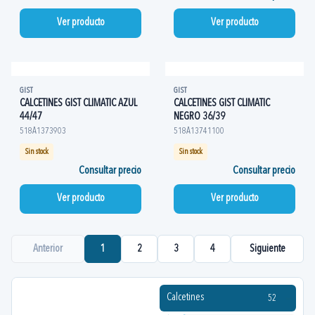
Ver producto
Ver producto
GIST
GIST
CALCETINES GIST CLIMATIC AZUL
CALCETINES GIST CLIMATIC
44/47
NEGRO 36/39
518A1373903
518A13741100
Sin stock
Sin stock
Consultar precio
Consultar precio
Ver producto
Ver producto
Anterior
1
2
3
4
Siguiente
Calcetines
52