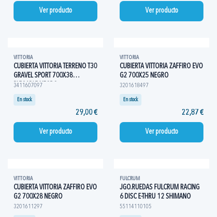
Ver producto
Ver producto
VITTORIA
VITTORIA
CUBIERTA VITTORIA TERRENO T30
CUBIERTA VITTORIA ZAFFIRO EVO
GRAVEL SPORT 700X38
G2 700X25 NEGRO
PLEGABLE NEGRO
3411607097
3201618497
En stock
En stock
29,00 €
22,87 €
Ver producto
Ver producto
VITTORIA
FULCRUM
CUBIERTA VITTORIA ZAFFIRO EVO
JGO.RUEDAS FULCRUM RACING
G2 700X28 NEGRO
6 DISC E-THRU 12 SHIMANO
3201611297
55114110105