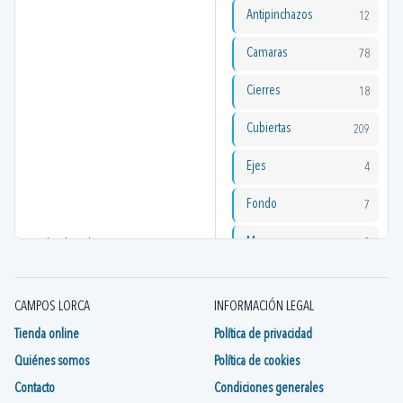
Antipinchazos
12
Camaras
78
Cierres
18
Cubiertas
209
Ejes
4
Fondo
7
Mousse
2
Todo el catálogo
5200
Portacamaras
9
CAMPOS LORCA
INFORMACIÓN LEGAL
Radios
37
Tienda online
Política de privacidad
Repuestos
16
Quiénes somos
Política de cookies
Contacto
Condiciones generales
Rodamientos
2