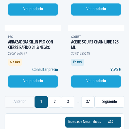
Ver producto
Ver producto
PRO
SQUIRT
ABRAZADERA SILLIN PRO CON
ACEITE SQUIRT CHAIN LUBE 125
CIERRE RAPIDO 31.8 NEGRO
ML
280A1260797
359B1225248
Sin stock
En stock
Consultar precio
9,95 €
Ver producto
Ver producto
Anterior
1
2
3
...
37
Siguiente
Ruedas y Neumaticos
474