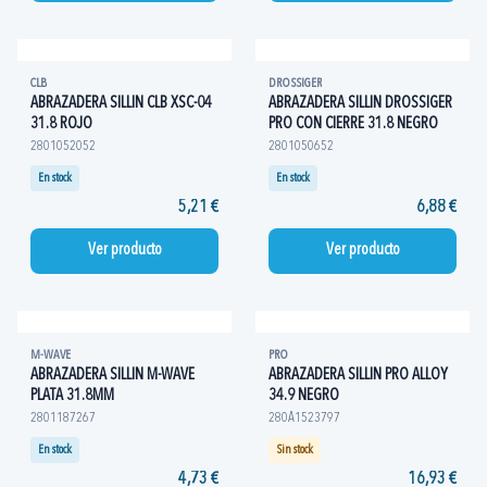
CLB
DROSSIGER
ABRAZADERA SILLIN CLB XSC-04
ABRAZADERA SILLIN DROSSIGER
31.8 ROJO
PRO CON CIERRE 31.8 NEGRO
2801052052
2801050652
En stock
En stock
5,21 €
6,88 €
Ver producto
Ver producto
M-WAVE
PRO
ABRAZADERA SILLIN M-WAVE
ABRAZADERA SILLIN PRO ALLOY
PLATA 31.8MM
34.9 NEGRO
2801187267
280A1523797
En stock
Sin stock
4,73 €
16,93 €