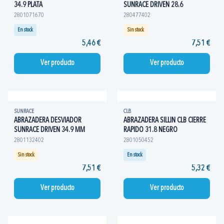
34.9 PLATA
SUNRACE DRIVEN 28.6
2801071670
280477402
En stock
Sin stock
5,46 €
7,51 €
Ver producto
Ver producto
SUNRACE
CLB
ABRAZADERA DESVIADOR
ABRAZADERA SILLIN CLB CIERRE
SUNRACE DRIVEN 34.9 MM
RAPIDO 31.8 NEGRO
2801132402
2801050452
Sin stock
En stock
7,51 €
5,32 €
Ver producto
Ver producto