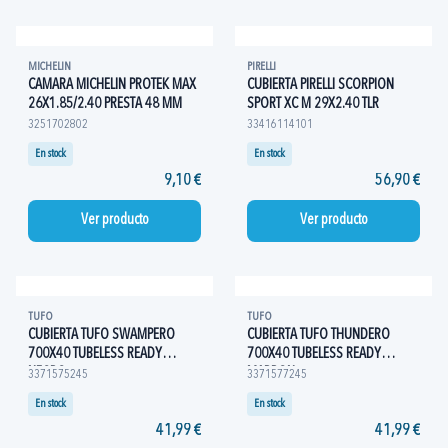
MICHELIN
PIRELLI
CAMARA MICHELIN PROTEK MAX
CUBIERTA PIRELLI SCORPION
26X1.85/2.40 PRESTA 48 MM
SPORT XC M 29X2.40 TLR
3251702802
33416114101
En stock
En stock
9,10 €
56,90 €
Ver producto
Ver producto
TUFO
TUFO
CUBIERTA TUFO SWAMPERO
CUBIERTA TUFO THUNDERO
700X40 TUBELESS READY
700X40 TUBELESS READY
NEGRO
MARRON
3371575245
3371577245
En stock
En stock
41,99 €
41,99 €