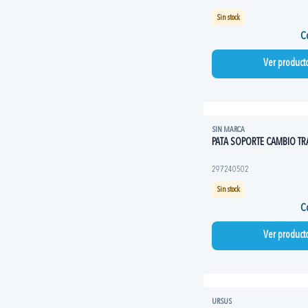
Sin stock
Co
Ver product
SIN MARCA
PATA SOPORTE CAMBIO T
297240502
Sin stock
Co
Ver product
URSUS