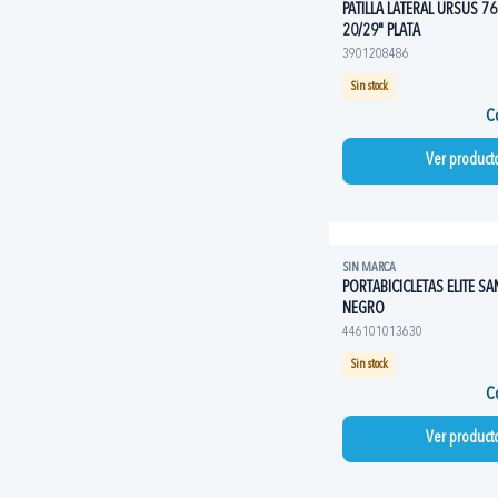
PATILLA LATERAL URSUS 7
20/29" PLATA
3901208486
Sin stock
Co
Ver product
SIN MARCA
PORTABICICLETAS ELITE S
NEGRO
446101013630
Sin stock
Co
Ver product