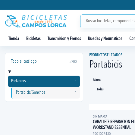
Tienda
Bicicletas
Transmision y Frenos
Ruedas y Neumaticos
Co
PRODUCTOS FILTRADOS
Todo el catálogo
5200
Portabicis
Marca
Portabicis
1
Portabicis/Ganchos
1
SIN MARCA
CABALLETE REPARACION EL
WORKSTAND ESSENTIAL
3901028430