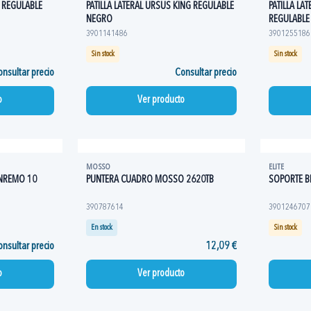
6 REGULABLE
PATILLA LATERAL URSUS KING REGULABLE
PATILLA LA
NEGRO
REGULABLE
3901141486
3901255186
Sin stock
Sin stock
nsultar precio
Consultar precio
o
Ver producto
MOSSO
ELITE
ANREMO 10
PUNTERA CUADRO MOSSO 2620TB
SOPORTE BI
390787614
3901246707
En stock
Sin stock
nsultar precio
12,09 €
o
Ver producto