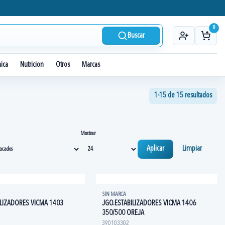
0
Buscar
nica
Nutricion
Otros
Marcas
1-15 de 15 resultados
Mostrar
Aplicar
Limpiar
SIN MARCA
ILIZADORES VICMA 1403
JGO.ESTABILIZADORES VICMA 1406
350/500 OREJA
390103302