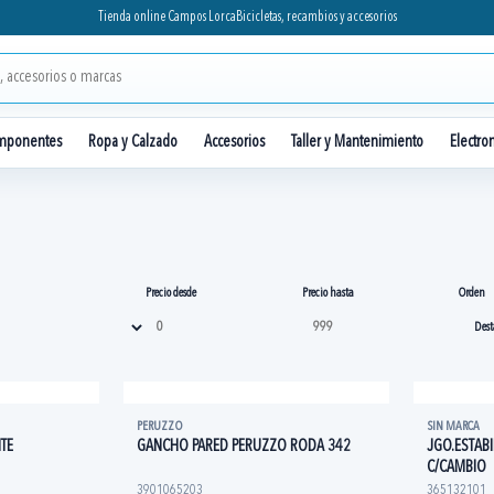
Tienda online Campos Lorca
Bicicletas, recambios y accesorios
mponentes
Ropa y Calzado
Accesorios
Taller y Mantenimiento
Electro
Precio desde
Precio hasta
Orden
PERUZZO
SIN MARCA
ITE
GANCHO PARED PERUZZO RODA 342
JGO.ESTAB
C/CAMBIO
3901065203
365132101