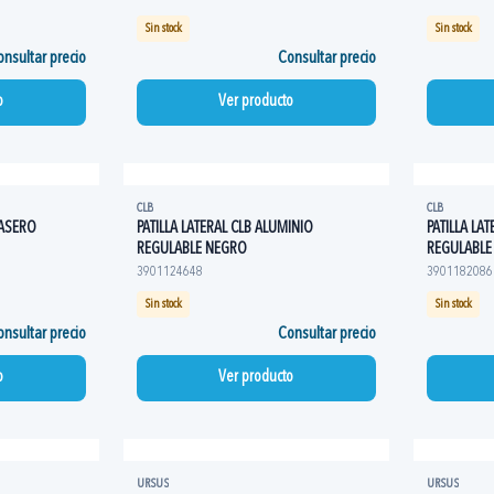
Sin stock
Sin stock
nsultar precio
Consultar precio
o
Ver producto
CLB
CLB
RASERO
PATILLA LATERAL CLB ALUMINIO
PATILLA LA
REGULABLE NEGRO
REGULABLE
3901124648
3901182086
Sin stock
Sin stock
nsultar precio
Consultar precio
o
Ver producto
URSUS
URSUS