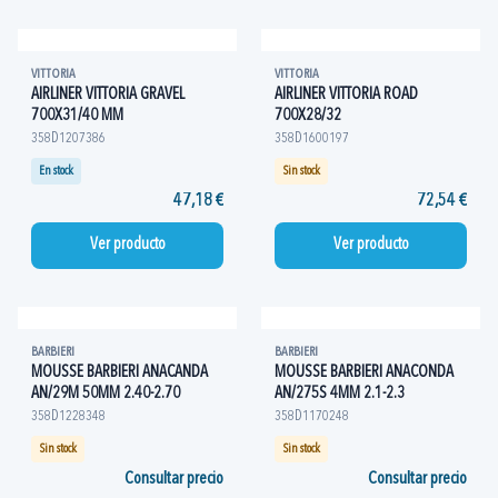
VITTORIA
VITTORIA
AIRLINER VITTORIA GRAVEL
AIRLINER VITTORIA ROAD
700X31/40 MM
700X28/32
358D1207386
358D1600197
En stock
Sin stock
47,18 €
72,54 €
Ver producto
Ver producto
BARBIERI
BARBIERI
MOUSSE BARBIERI ANACANDA
MOUSSE BARBIERI ANACONDA
AN/29M 50MM 2.40-2.70
AN/275S 4MM 2.1-2.3
358D1228348
358D1170248
Sin stock
Sin stock
Consultar precio
Consultar precio