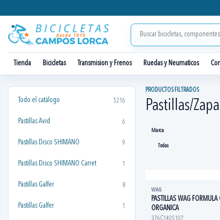
Tienda
Bicicletas
Transmision y Frenos
Ruedas y Neumaticos
Co
PRODUCTOS FILTRADOS
Todo el catálogo
5216
Pastillas/Zap
Pastillas Avid
6
Marca
Pastillas Disco SHIMANO
9
Pastillas Disco SHIMANO Carret
1
Pastillas Galfer
8
WAG
PASTILLAS WAG FORMULA
Pastillas Galfer
1
ORGANICA
376C1405107