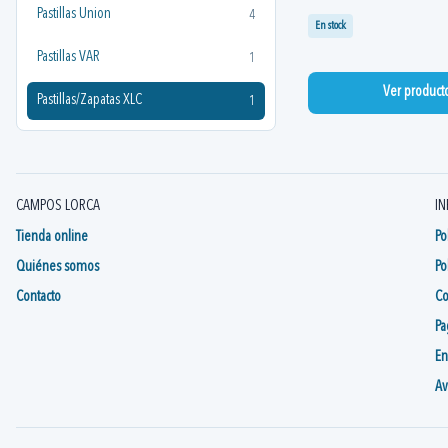
Pastillas Union
4
En stock
Pastillas VAR
1
Ver product
Pastillas/Zapatas XLC
1
CAMPOS LORCA
IN
Tienda online
Po
Quiénes somos
Po
Contacto
Co
Pa
En
Av