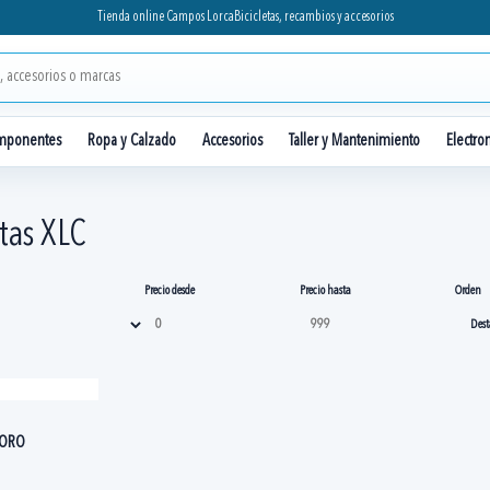
Tienda online Campos Lorca
Bicicletas, recambios y accesorios
mponentes
Ropa y Calzado
Accesorios
Taller y Mantenimiento
Electro
atas XLC
Precio desde
Precio hasta
Orden
 ORO