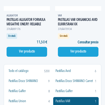
ALLIGATOR
VAR
PASTILLAS ALLIGATOR FORMULA
PASTILLAS VAR ORGANICAS AVID
MEGA/THE ONE/R1 RELIABLE
ELIXIR/SRAM XX
376A889176
376A470934
En stock
Sin stock
11,50 €
Consultar precio
Ver producto
Ver producto
Todo el catálogo
Pastillas Avid
5200
6
Pastillas Disco SHIMANO
Pastillas Disco SHIMANO Carret
9
1
Pastillas Galfer
Pastillas Galfer
8
1
Pastillas Union
Pastillas VAR
4
1