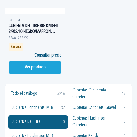
DELI TIRE
CUBIERTA DELI TIRE BIG KNIGHT
29X2.10 NEGRO/MARRON
RIGIDA
336A1422292
Sin stock
Consultar precio
Ver producto
Cubiertas Continental
Todo el catálogo
5216
17
Carreter
Cubiertas Continental MTB
Cubiertas Continetal Gravel
37
3
Cubiertas Hutchinson
Cubiertas Deli Tire
0
2
Carretera
Cubiertas Hutchinson MTB
Cubiertas Kenda
1
1