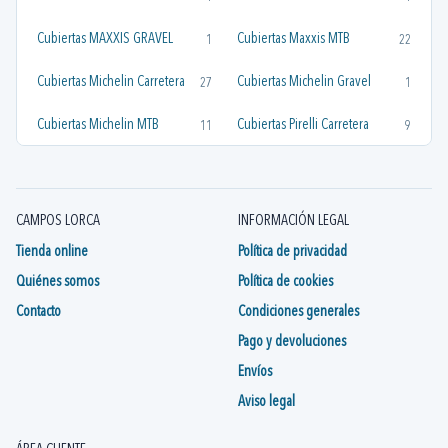
Cubiertas MAXXIS GRAVEL
Cubiertas Maxxis MTB
1
22
Cubiertas Michelin Carretera
Cubiertas Michelin Gravel
27
1
Cubiertas Michelin MTB
Cubiertas Pirelli Carretera
11
9
Cubiertas Pirelli Gravel
Cubiertas Pirelli MTB
1
6
Cubiertas Rubena
Cubiertas Schwalbe
6
21
CAMPOS LORCA
INFORMACIÓN LEGAL
Tienda online
Política de privacidad
Cubiertas Tufo Gravel
Cubiertas Vittoria Carretera
3
20
Quiénes somos
Política de cookies
Cubiertas Vittoria
Cubiertas Vittoria MTB
6
14
Gravel/Ciclocross
Contacto
Condiciones generales
Pago y devoluciones
Cubiertas Wtb
1
Envíos
Aviso legal