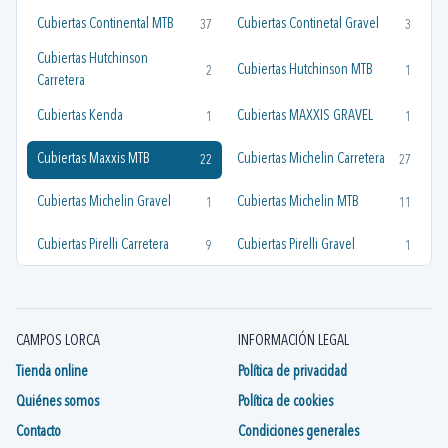
Cubiertas Continental MTB
Cubiertas Continetal Gravel
37
3
Cubiertas Hutchinson
Cubiertas Hutchinson MTB
2
1
Carretera
Cubiertas Kenda
Cubiertas MAXXIS GRAVEL
1
1
Cubiertas Maxxis MTB
Cubiertas Michelin Carretera
22
27
Cubiertas Michelin Gravel
Cubiertas Michelin MTB
1
11
Cubiertas Pirelli Carretera
Cubiertas Pirelli Gravel
9
1
Cubiertas Pirelli MTB
Cubiertas Rubena
6
6
Cubiertas Schwalbe
Cubiertas Tufo Gravel
21
3
CAMPOS LORCA
INFORMACIÓN LEGAL
Cubiertas Vittoria
Tienda online
Política de privacidad
Cubiertas Vittoria Carretera
20
6
Gravel/Ciclocross
Quiénes somos
Política de cookies
Cubiertas Vittoria MTB
Cubiertas Wtb
14
1
Contacto
Condiciones generales