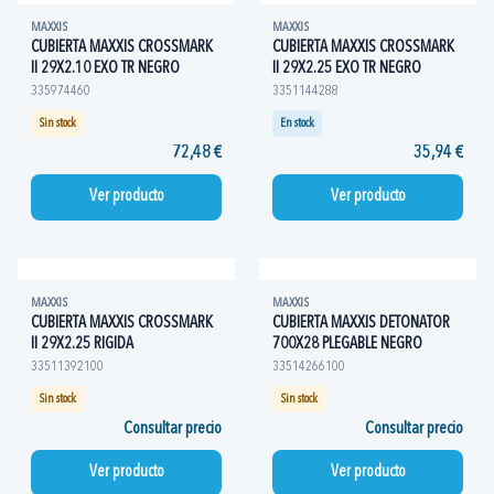
MAXXIS
MAXXIS
CUBIERTA MAXXIS CROSSMARK
CUBIERTA MAXXIS CROSSMARK
II 29X2.10 EXO TR NEGRO
II 29X2.25 EXO TR NEGRO
335974460
3351144288
Sin stock
En stock
72,48 €
35,94 €
Ver producto
Ver producto
MAXXIS
MAXXIS
CUBIERTA MAXXIS CROSSMARK
CUBIERTA MAXXIS DETONATOR
II 29X2.25 RIGIDA
700X28 PLEGABLE NEGRO
33511392100
33514266100
Sin stock
Sin stock
Consultar precio
Consultar precio
Ver producto
Ver producto