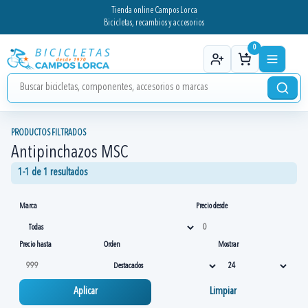
Tienda online Campos Lorca
Bicicletas, recambios y accesorios
0
PRODUCTOS FILTRADOS
Antipinchazos MSC
1-1 de 1 resultados
Marca
Precio desde
Precio hasta
Orden
Mostrar
Aplicar
Limpiar