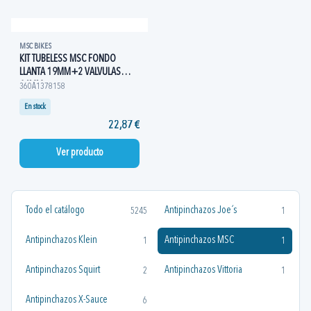
MSC BIKES
KIT TUBELESS MSC FONDO
LLANTA 19MM+2 VALVULAS
46MM
360A1378158
En stock
22,87 €
Ver producto
Todo el catálogo
Antipinchazos Joe´s
5245
1
Antipinchazos Klein
Antipinchazos MSC
1
1
Antipinchazos Squirt
Antipinchazos Vittoria
2
1
Antipinchazos X-Sauce
6