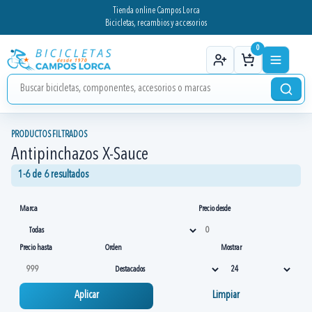
Tienda online Campos Lorca
Bicicletas, recambios y accesorios
0
PRODUCTOS FILTRADOS
Antipinchazos X-Sauce
1-6 de 6 resultados
Marca
Precio desde
Precio hasta
Orden
Mostrar
Aplicar
Limpiar