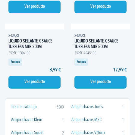
Ver producto
Ver producto
X-SAUCE
X-SAUCE
LIQUIDO SELLANTE X-SAUCE
LIQUIDO SELLANTE X-SAUCE
TUBELESS MTB 200M
TUBELESS MTB 500M
359D11386100
359D14245100
En stock
En stock
8,99 €
12,99 €
Ver producto
Ver producto
Todo el catálogo
Antipinchazos Joe´s
5200
1
Antipinchazos Klein
Antipinchazos MSC
1
1
Antipinchazos Squirt
Antipinchazos Vittoria
2
1