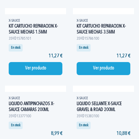
X-SAUCE
X-SAUCE
KIT CARTUCHO REPARACION X-
KIT CARTUCHO REPARACION X-
SAUCE MECHAS 1.5MM
SAUCE MECHAS 3.5MM
359D15785101
359D15786100
En stock
En stock
11,27 €
11,27 €
Ver producto
Ver producto
X-SAUCE
X-SAUCE
LIQUIDO ANTIPINCHAZOS X-
LIQUIDO SELLANTE X-SAUCE
SAUCE CAMARAS 200ML
GRAVEL & ROAD 200ML
359D13377100
359D15383100
En stock
En stock
8,99 €
10,88 €