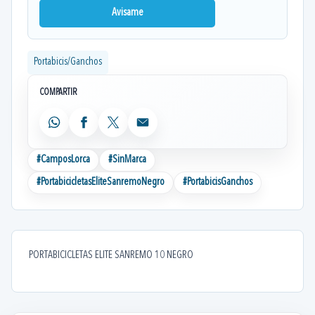
Avisame
Portabicis/Ganchos
COMPARTIR
WhatsApp
Facebook
X
Email
#
CamposLorca
#
SinMarca
#
PortabicicletasEliteSanremoNegro
#
PortabicisGanchos
PORTABICICLETAS ELITE SANREMO 10 NEGRO