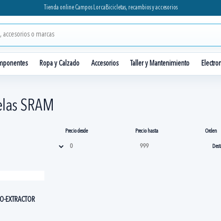
Tienda online Campos Lorca
Bicicletas, recambios y accesorios
mponentes
Ropa y Calzado
Accesorios
Taller y Mantenimiento
Electro
elas SRAM
Precio desde
Precio hasta
Orden
TO-EXTRACTOR