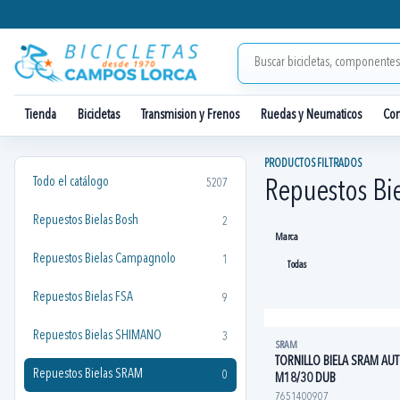
Tienda
Bicicletas
Transmision y Frenos
Ruedas y Neumaticos
Co
PRODUCTOS FILTRADOS
Todo el catálogo
5207
Repuestos Bi
Repuestos Bielas Bosh
2
Marca
Repuestos Bielas Campagnolo
1
Repuestos Bielas FSA
9
Repuestos Bielas SHIMANO
3
SRAM
TORNILLO BIELA SRAM AU
Repuestos Bielas SRAM
0
M18/30 DUB
7651400907