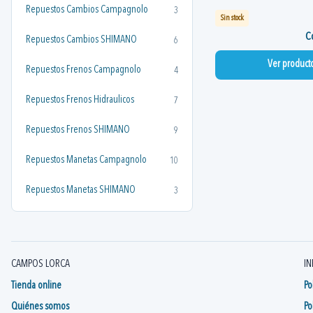
Repuestos Cambios Campagnolo
3
Sin stock
Co
Repuestos Cambios SHIMANO
6
Ver product
Repuestos Frenos Campagnolo
4
Repuestos Frenos Hidraulicos
7
Repuestos Frenos SHIMANO
9
Repuestos Manetas Campagnolo
10
Repuestos Manetas SHIMANO
3
CAMPOS LORCA
IN
Tienda online
Po
Quiénes somos
Po