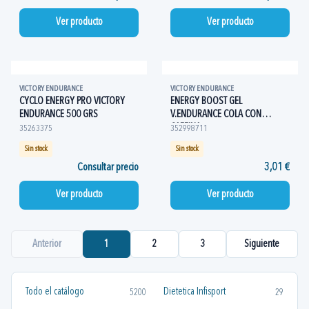
Ver producto
Ver producto
VICTORY ENDURANCE
VICTORY ENDURANCE
CYCLO ENERGY PRO VICTORY
ENERGY BOOST GEL
ENDURANCE 500 GRS
V.ENDURANCE COLA CON
CAFEINA
35263375
352998711
Sin stock
Sin stock
Consultar precio
3,01 €
Ver producto
Ver producto
Anterior
1
2
3
Siguiente
Todo el catálogo
Dietetica Infisport
5200
29