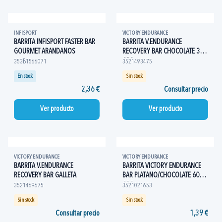
INFISPORT
VICTORY ENDURANCE
BARRITA INFISPORT FASTER BAR
BARRITA V.ENDURANCE
GOURMET ARANDANOS
RECOVERY BAR CHOCOLATE 35
GRS
353B1566071
3521493475
En stock
Sin stock
2,36 €
Consultar precio
Ver producto
Ver producto
VICTORY ENDURANCE
VICTORY ENDURANCE
BARRITA V.ENDURANCE
BARRITA VICTORY ENDURANCE
RECOVERY BAR GALLETA
BAR PLATANO/CHOCOLATE 60
GRS
3521469675
3521021653
Sin stock
Sin stock
Consultar precio
1,39 €