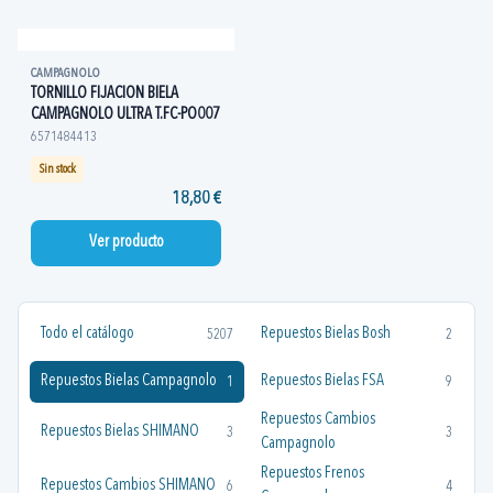
CAMPAGNOLO
TORNILLO FIJACION BIELA
CAMPAGNOLO ULTRA T.FC-PO007
6571484413
Sin stock
18,80 €
Ver producto
Todo el catálogo
Repuestos Bielas Bosh
5207
2
Repuestos Bielas Campagnolo
Repuestos Bielas FSA
1
9
Repuestos Cambios
Repuestos Bielas SHIMANO
3
3
Campagnolo
Repuestos Frenos
Repuestos Cambios SHIMANO
6
4