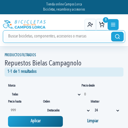
Tienda online Campos Lorca
Bicicletas, recambios y accesorios
0
PRODUCTOS FILTRADOS
Repuestos Bielas Campagnolo
1-1 de 1 resultados
Marca
Precio desde
Precio hasta
Orden
Mostrar
Aplicar
Limpiar