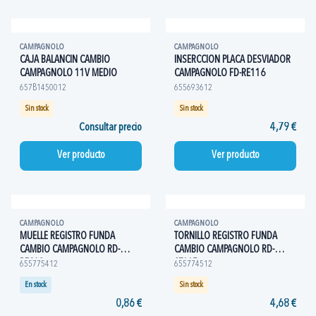
CAMPAGNOLO
CAMPAGNOLO
CAJA BALANCIN CAMBIO
INSERCCION PLACA DESVIADOR
CAMPAGNOLO 11V MEDIO
CAMPAGNOLO FD-RE116
657B1450012
655693612
Sin stock
Sin stock
Consultar precio
4,79 €
Ver producto
Ver producto
CAMPAGNOLO
CAMPAGNOLO
MUELLE REGISTRO FUNDA
TORNILLO REGISTRO FUNDA
CAMBIO CAMPAGNOLO RD-
CAMBIO CAMPAGNOLO RD-
RE013
AT115
655775412
655774512
En stock
Sin stock
0,86 €
4,68 €