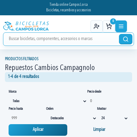
Tienda online Campos Lorca
Bicicletas, recambios y accesorios
0
PRODUCTOS FILTRADOS
Repuestos Cambios Campagnolo
1-4 de 4 resultados
Marca
Precio desde
Precio hasta
Orden
Mostrar
Aplicar
Limpiar