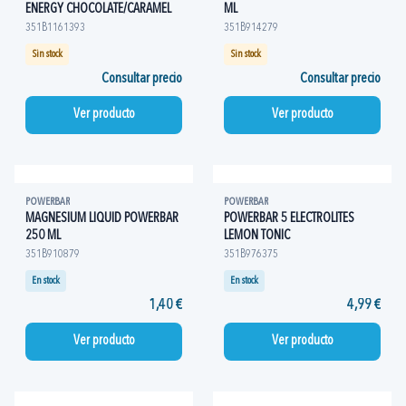
ENERGY CHOCOLATE/CARAMEL
ML
351B1161393
351B914279
Sin stock
Sin stock
Consultar precio
Consultar precio
Ver producto
Ver producto
POWERBAR
POWERBAR
MAGNESIUM LIQUID POWERBAR
POWERBAR 5 ELECTROLITES
250 ML
LEMON TONIC
351B910879
351B976375
En stock
En stock
1,40 €
4,99 €
Ver producto
Ver producto