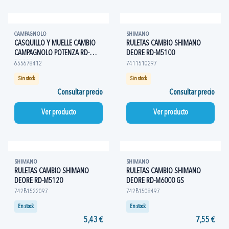
CAMPAGNOLO
SHIMANO
CASQUILLO Y MUELLE CAMBIO
RULETAS CAMBIO SHIMANO
CAMPAGNOLO POTENZA RD-
DEORE RD-M5100
PO009
655678412
7411510297
Sin stock
Sin stock
Consultar precio
Consultar precio
Ver producto
Ver producto
SHIMANO
SHIMANO
RULETAS CAMBIO SHIMANO
RULETAS CAMBIO SHIMANO
DEORE RD-M5120
DEORE RD-M6000 GS
742B1522097
742B1508497
En stock
En stock
5,43 €
7,55 €