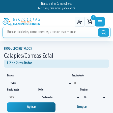
Tienda online Campos Lorca
Bicicletas, recambios y accesorios
0
PRODUCTOS FILTRADOS
Calapies/Correas Zefal
1-2 de 2 resultados
Marca
Precio desde
Precio hasta
Orden
Mostrar
Aplicar
Limpiar