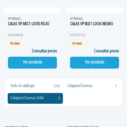
VP PEDALS
VP PEDALS
CALAS VP ARC1 LOOK ROJO
CALAS VP BLK1 LOOK NEGRO
605678430
437747752
Sin stock
Sin stock
Consultar precio
Consultar precio
Ver producto
Ver producto
Todo el catálogo
Calapies/Correas
5200
3
Calapies/Correas Zefal
0