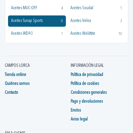
Aceites MUC-OFF
Aceites Soudal
4
1
Aceites Tunap Sports
Aceites Velox
0
3
Aceites WD40
Aceites Weldtite
1
10
Aceites X-Sauce
Aceites y Grasas Velox
6
1
Aceites y Grasas X-Sauce
Aceites Zefal
3
1
CAMPOS LORCA
INFORMACIÓN LEGAL
Aceites/Grasas Avid
Grasas y Aceites SHIMANO
1
1
Tienda online
Política de privacidad
Quiénes somos
Política de cookies
Contacto
Condiciones generales
Pago y devoluciones
Envíos
Aviso legal