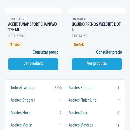
TUNAP SPORTS
SIN MARCA
ACEITE TUNAP SPORT CHAINWAX
LIQUIDO FRENOS WELDTITE DOT
125 ML
4
2101152948
210844159
Sin stock
Sin stock
Consultar precio
Consultar precio
Ver producto
Ver producto
Todo el catálogo
Aceites Bompar
5208
1
Aceites Chepark
Aceites Finish Line
3
4
Aceites Flectr
Aceites Klein
2
9
Aceites Merlin
Aceites Motorex
1
11