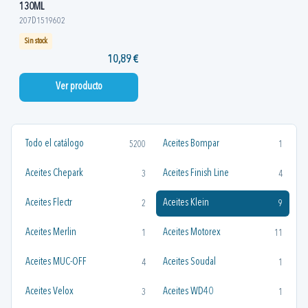
130ML
207D1519602
Sin stock
10,89 €
Ver producto
Todo el catálogo
Aceites Bompar
5200
1
Aceites Chepark
Aceites Finish Line
3
4
Aceites Flectr
Aceites Klein
2
9
Aceites Merlin
Aceites Motorex
1
11
Aceites MUC-OFF
Aceites Soudal
4
1
Aceites Velox
Aceites WD40
3
1