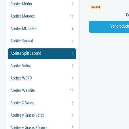
Aceites Merlin
1
Sin stock
Co
Aceites Motorex
11
Ver product
Aceites MUC-OFF
4
Aceites Soudal
1
Aceites Split Second
0
Aceites Velox
3
Aceites WD40
1
Aceites Weldtite
10
Aceites X-Sauce
6
Aceites y Grasas Velox
1
Aceites y Grasas X-Sauce
3