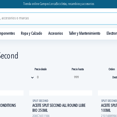
Tienda online Campos Lorca
Bicicletas, recambios y accesorios
mponentes
Ropa y Calzado
Accesorios
Taller y Mantenimiento
Electro
 Second
Precio desde
Precio hasta
Orden
SPLIT SECOND
SPLIT SECOND
 CONDITIONS
ACEITE SPLIT SECOND ALL ROUND LUBE
ACEITE SPL
BIO 250ML
100ML
208C1451184
2101488984