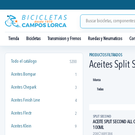
Tienda
Bicicletas
Transmision y Frenos
Ruedas y Neumaticos
Co
PRODUCTOS FILTRADOS
Todo el catálogo
5200
Aceites Split
Aceites Bompar
1
Marca
Aceites Chepark
3
Aceites Finish Line
4
Aceites Flectr
2
SPLIT SECOND
ACEITE SPLIT SECOND ALL
Aceites Klein
9
100ML
208C1489384