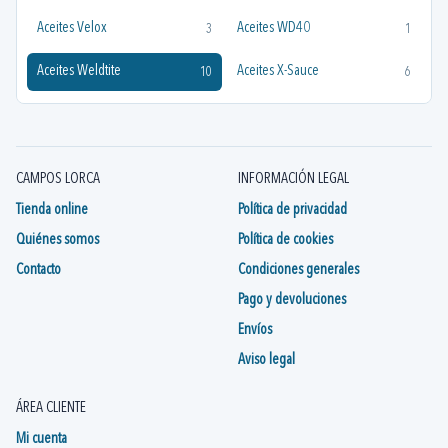
Aceites Velox
Aceites WD40
3
1
Aceites Weldtite
Aceites X-Sauce
10
6
Aceites y Grasas Velox
Aceites y Grasas X-Sauce
1
3
Aceites Zefal
Aceites/Grasas Avid
1
1
CAMPOS LORCA
INFORMACIÓN LEGAL
Grasas y Aceites SHIMANO
1
Tienda online
Política de privacidad
Quiénes somos
Política de cookies
Contacto
Condiciones generales
Pago y devoluciones
Envíos
Aviso legal
ÁREA CLIENTE
Mi cuenta