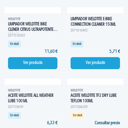
LIMPIADOR WELDTITE E-BIKE
WELDTITE
LIMPIADOR WELDTITE BIKE
CONNECTION CLEANER 150ML
CLENER CITRUS ULTRAPOTENTE
2071616402
LIMA 1L
2071516502
En stock
En stock
11,60 €
5,71 €
Ver producto
Ver producto
WELDTITE
WELDTITE
ACEITE WELDTITE ALL WEATHER
ACEITE WELDTITE TF2 DRY LUBE
LUBE 100 ML
TEFLON 100ML
207735659
2071206259
En stock
Sin stock
6,33 €
Consultar precio