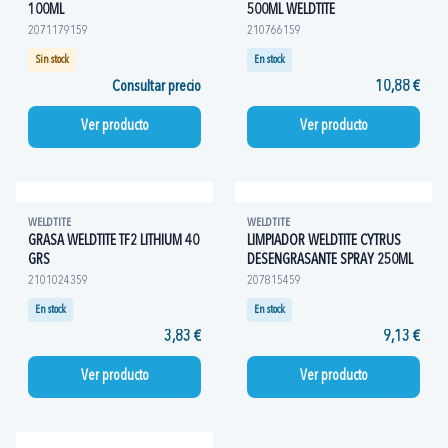
100ML
500ML WELDTITE
2071179159
210766159
Sin stock
En stock
Consultar precio
10,88 €
Ver producto
Ver producto
WELDTITE
WELDTITE
GRASA WELDTITE TF2 LITHIUM 40
LIMPIADOR WELDTITE CYTRUS
GRS
DESENGRASANTE SPRAY 250ML
2101024359
207815459
En stock
En stock
3,83 €
9,13 €
Ver producto
Ver producto