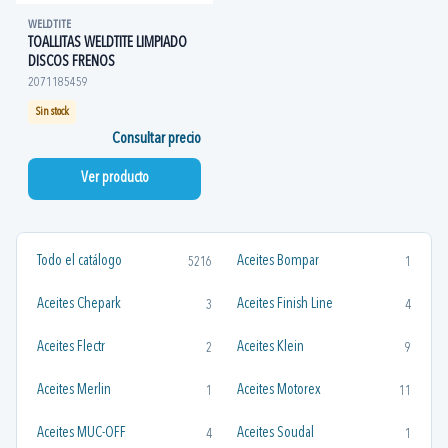
WELDTITE
TOALLITAS WELDTITE LIMPIADO
DISCOS FRENOS
2071185459
Sin stock
Consultar precio
Ver producto
Todo el catálogo
Aceites Bompar
5216
1
Aceites Chepark
Aceites Finish Line
3
4
Aceites Flectr
Aceites Klein
2
9
Aceites Merlin
Aceites Motorex
1
11
Aceites MUC-OFF
Aceites Soudal
4
1