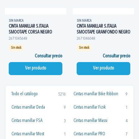
SIN MARCA
SIN MARCA
CINTA MANILLAR S.ITALIA
CINTA MANILLAR S.ITALIA
SMOOTAPE CORSA NEGRO
SMOOTAPE GRANFONDO NEGRO
2671045648
2671046048
Sin stock
Sin stock
Consultar precio
Consultar precio
Ver producto
Ver producto
Todo el catálogo
Cintas manillar Bike Ribbon
5216
9
Cintas manillar Deda
Cintas manillar Fizik
9
1
Cintas manillar FSA
Cintas manillar Massi
3
4
Cintas manillar Most
Cintas manillar PRO
1
7