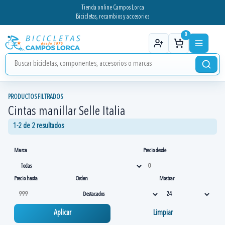
Tienda online Campos Lorca
Bicicletas, recambios y accesorios
0
PRODUCTOS FILTRADOS
Cintas manillar Selle Italia
1-2 de 2 resultados
Marca
Precio desde
Precio hasta
Orden
Mostrar
Aplicar
Limpiar