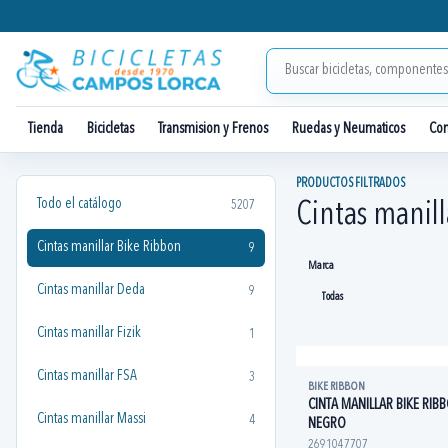
Tienda
Bicicletas
Transmision y Frenos
Ruedas y Neumaticos
Co
PRODUCTOS FILTRADOS
Todo el catálogo
5207
Cintas manil
Cintas manillar Bike Ribbon
9
Marca
Cintas manillar Deda
9
Cintas manillar Fizik
1
Cintas manillar FSA
3
BIKE RIBBON
CINTA MANILLAR BIKE RI
Cintas manillar Massi
4
NEGRO
2691047707