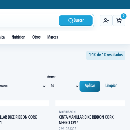
0
Buscar
nica
Nutricion
Otros
Marcas
1-10 de 10 resultados
Mostrar
Aplicar
Limpiar
BIKE RIBBON
LLAR BIKE RIBBON CORK
CINTA MANILLAR BIKE RIBBON CORK
01
NEGRO CP14
2691083302