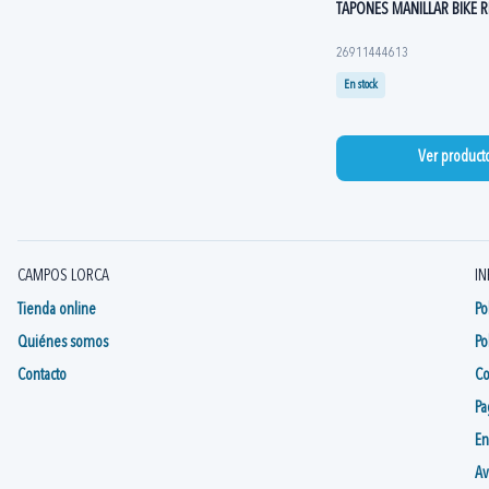
TAPONES MANILLAR BIKE 
26911444613
En stock
Ver product
CAMPOS LORCA
IN
Tienda online
Po
Quiénes somos
Po
Contacto
Co
Pa
En
Av