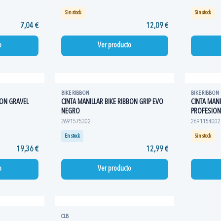
Sin stock
Sin stock
7,04 €
12,09 €
o
Ver producto
BIKE RIBBON
BIKE RIBBON
BON GRAVEL
CINTA MANILLAR BIKE RIBBON GRIP EVO
CINTA MANI
NEGRO
PROFESION
2691575302
2691154002
En stock
Sin stock
19,36 €
12,99 €
o
Ver producto
CLB