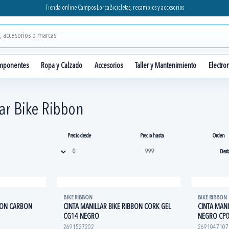
Tienda online Campos Lorca
Bicicletas, recambios y accesorios
mponentes
Ropa y Calzado
Accesorios
Taller y Mantenimiento
Electro
lar Bike Ribbon
Precio desde
Precio hasta
Orden
BIKE RIBBON
BIKE RIBBON
BBON CARBON
CINTA MANILLAR BIKE RIBBON CORK GEL
CINTA MANI
CG14 NEGRO
NEGRO CP
2691527202
2691047107