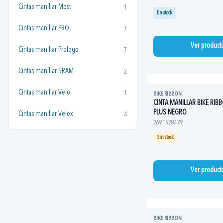
Cintas manillar Most
1
En stock
Cintas manillar PRO
7
Ver product
Cintas manillar Prologo
7
Cintas manillar SRAM
2
Cintas manillar Velo
1
BIKE RIBBON
CINTA MANILLAR BIKE RIB
PLUS NEGRO
Cintas manillar Velox
4
2691528479
Sin stock
Ver product
BIKE RIBBON