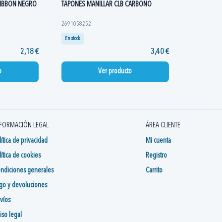
RIBBON NEGRO
TAPONES MANILLAR CLB CARBONO
2691058252
En stock
2,18 €
3,40 €
o
Ver producto
FORMACIÓN LEGAL
ÁREA CLIENTE
lítica de privacidad
Mi cuenta
lítica de cookies
Registro
ndiciones generales
Carrito
go y devoluciones
víos
iso legal