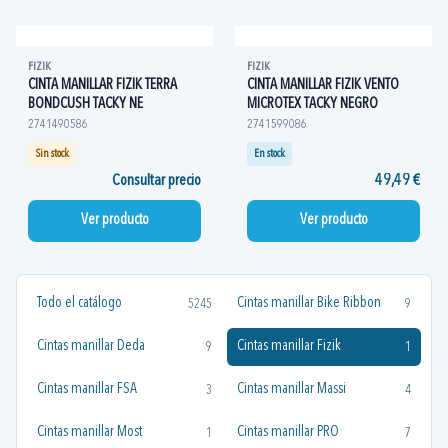
FIZIK
FIZIK
CINTA MANILLAR FIZIK TERRA
CINTA MANILLAR FIZIK VENTO
BONDCUSH TACKY NE
MICROTEX TACKY NEGRO
2741490586
2741599086
Sin stock
En stock
Consultar precio
49,49 €
Ver producto
Ver producto
Todo el catálogo
Cintas manillar Bike Ribbon
5245
9
Cintas manillar Deda
Cintas manillar Fizik
9
1
Cintas manillar FSA
Cintas manillar Massi
3
4
Cintas manillar Most
Cintas manillar PRO
1
7