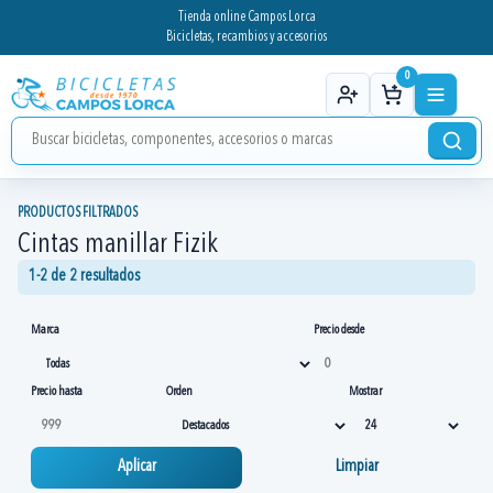
Tienda online Campos Lorca
Bicicletas, recambios y accesorios
0
PRODUCTOS FILTRADOS
Cintas manillar Fizik
1-2 de 2 resultados
Marca
Precio desde
Precio hasta
Orden
Mostrar
Aplicar
Limpiar