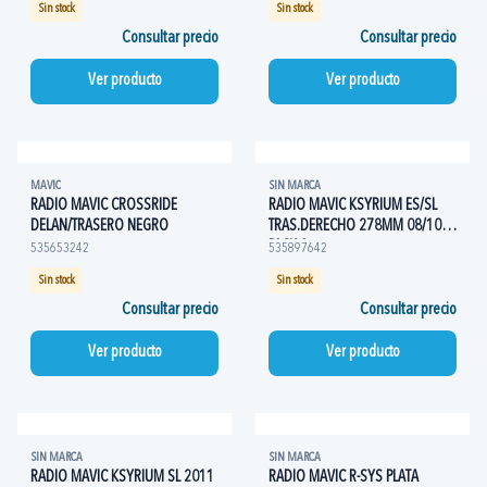
Sin stock
Sin stock
Consultar precio
Consultar precio
Ver producto
Ver producto
MAVIC
SIN MARCA
RADIO MAVIC CROSSRIDE
RADIO MAVIC KSYRIUM ES/SL
DELAN/TRASERO NEGRO
TRAS.DERECHO 278MM 08/10
PACK 2
535653242
535897642
Sin stock
Sin stock
Consultar precio
Consultar precio
Ver producto
Ver producto
SIN MARCA
SIN MARCA
RADIO MAVIC KSYRIUM SL 2011
RADIO MAVIC R-SYS PLATA