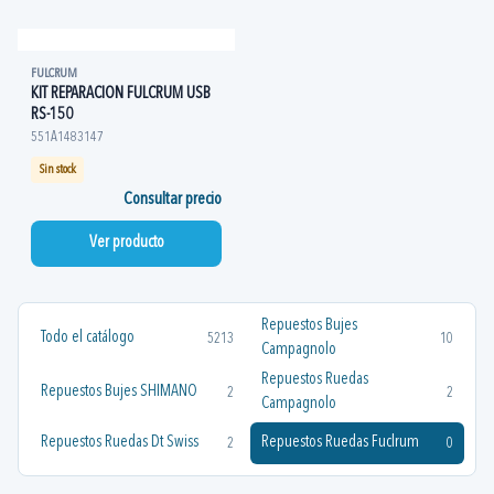
FULCRUM
KIT REPARACION FULCRUM USB
RS-150
551A1483147
Sin stock
Consultar precio
Ver producto
Repuestos Bujes
Todo el catálogo
5213
10
Campagnolo
Repuestos Ruedas
Repuestos Bujes SHIMANO
2
2
Campagnolo
Repuestos Ruedas Dt Swiss
Repuestos Ruedas Fuclrum
2
0