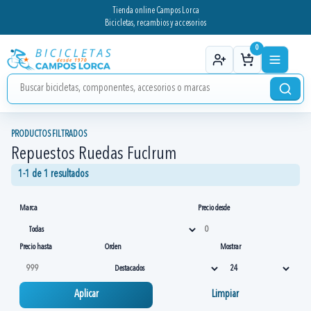
Tienda online Campos Lorca
Bicicletas, recambios y accesorios
0
PRODUCTOS FILTRADOS
Repuestos Ruedas Fuclrum
1-1 de 1 resultados
Marca
Precio desde
Precio hasta
Orden
Mostrar
Aplicar
Limpiar