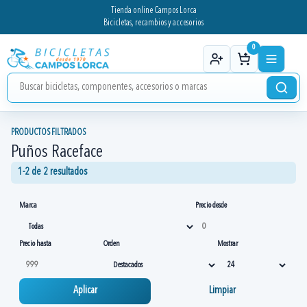
Tienda online Campos Lorca
Bicicletas, recambios y accesorios
0
PRODUCTOS FILTRADOS
Puños Raceface
1-2 de 2 resultados
Marca
Precio desde
Precio hasta
Orden
Mostrar
Aplicar
Limpiar