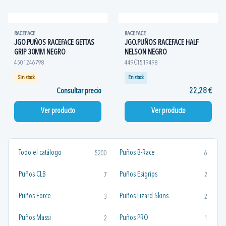
RACEFACE
RACEFACE
JGO.PUÑOS RACEFACE GETTAS
JGO.PUÑOS RACEFACE HALF
GRIP 30MM NEGRO
NELSON NEGRO
4501246798
449C1519498
Sin stock
En stock
Consultar precio
22,28 €
Ver producto
Ver producto
Todo el catálogo
Puños B-Race
5200
6
Puños CLB
Puños Esigrips
7
2
Puños Force
Puños Lizard Skins
3
2
Puños Massi
Puños PRO
2
1