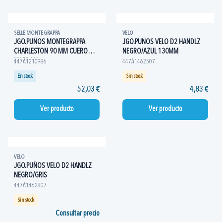
SELLE MONTE GRAPPA
VELO
JGO.PUÑOS MONTEGRAPPA
JGO.PUÑOS VELO D2 HANDLZ
CHARLESTON 90 MM CUERO
NEGRO/AZUL 130MM
MARRON
447A1210986
447A1462507
En stock
Sin stock
52,03 €
4,83 €
Ver producto
Ver producto
VELO
JGO.PUÑOS VELO D2 HANDLZ
NEGRO/GRIS
447A1462807
Sin stock
Consultar precio