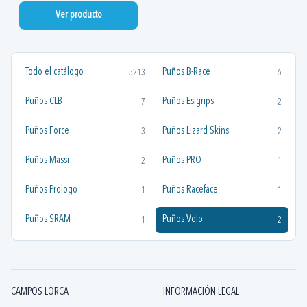
Ver producto
Todo el catálogo
Puños B-Race
5213
6
Puños CLB
Puños Esigrips
7
2
Puños Force
Puños Lizard Skins
3
2
Puños Massi
Puños PRO
2
1
Puños Prologo
Puños Raceface
1
1
Puños SRAM
Puños Velo
1
2
CAMPOS LORCA
INFORMACIÓN LEGAL