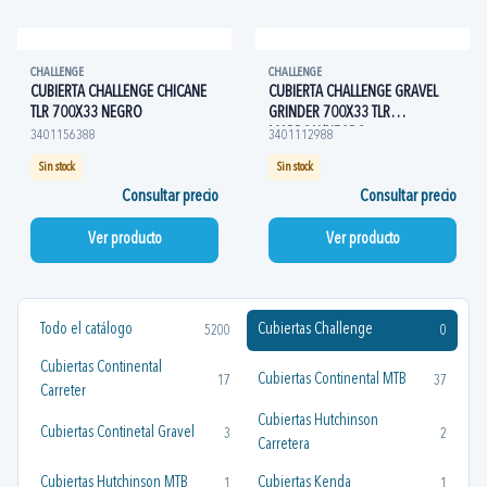
CHALLENGE
CHALLENGE
CUBIERTA CHALLENGE CHICANE
CUBIERTA CHALLENGE GRAVEL
TLR 700X33 NEGRO
GRINDER 700X33 TLR
MARRON/NEGRO
3401156388
3401112988
Sin stock
Sin stock
Consultar precio
Consultar precio
Ver producto
Ver producto
Todo el catálogo
Cubiertas Challenge
5200
0
Cubiertas Continental
Cubiertas Continental MTB
17
37
Carreter
Cubiertas Hutchinson
Cubiertas Continetal Gravel
3
2
Carretera
Cubiertas Hutchinson MTB
Cubiertas Kenda
1
1