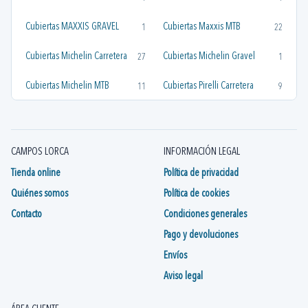
Cubiertas MAXXIS GRAVEL
Cubiertas Maxxis MTB
1
22
Cubiertas Michelin Carretera
Cubiertas Michelin Gravel
27
1
Cubiertas Michelin MTB
Cubiertas Pirelli Carretera
11
9
Cubiertas Pirelli Gravel
Cubiertas Pirelli MTB
1
6
Cubiertas Rubena
Cubiertas Schwalbe
6
21
CAMPOS LORCA
INFORMACIÓN LEGAL
Tienda online
Política de privacidad
Cubiertas Tufo Gravel
Cubiertas Vittoria Carretera
3
20
Quiénes somos
Política de cookies
Cubiertas Vittoria
Cubiertas Vittoria MTB
6
14
Gravel/Ciclocross
Contacto
Condiciones generales
Pago y devoluciones
Cubiertas Wtb
1
Envíos
Aviso legal