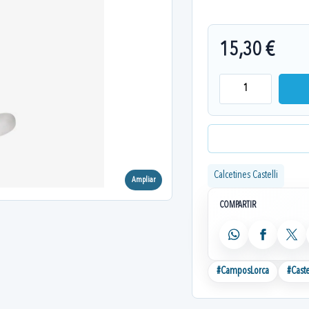
15,30 €
Calcetines Castelli
Ampliar
COMPARTIR
WhatsApp
Facebook
X
#
CamposLorca
#
Caste