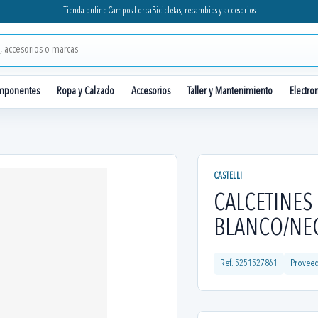
Tienda online Campos Lorca
Bicicletas, recambios y accesorios
mponentes
Ropa y Calzado
Accesorios
Taller y Mantenimiento
Electro
CASTELLI
CALCETINES 
BLANCO/NEG
Ref.
5251527861
Provee