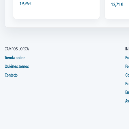
19,96 €
12,71 €
CAMPOS LORCA
IN
Tienda online
Po
Quiénes somos
Po
Contacto
Co
Pa
En
Av