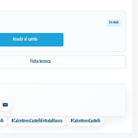
En stock
Anadir al carrito
Ficha tecnica
Email
lli
#
CalcetinesCastelliEntrataBlanco
#
CalcetinesCastelli