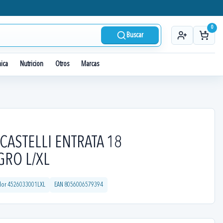
0
Buscar
nica
Nutricion
Otros
Marcas
CASTELLI ENTRATA 18
RO L/XL
dor
4526033001LXL
EAN
8056006579394