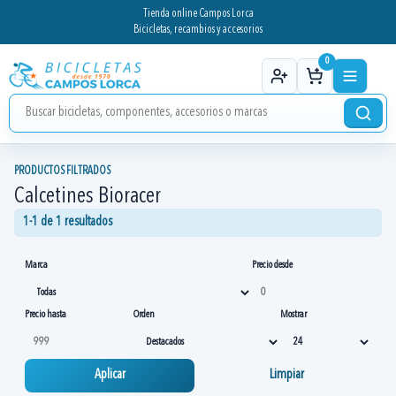
Tienda online Campos Lorca
Bicicletas, recambios y accesorios
0
PRODUCTOS FILTRADOS
Calcetines Bioracer
1-1 de 1 resultados
Marca
Precio desde
Precio hasta
Orden
Mostrar
Aplicar
Limpiar