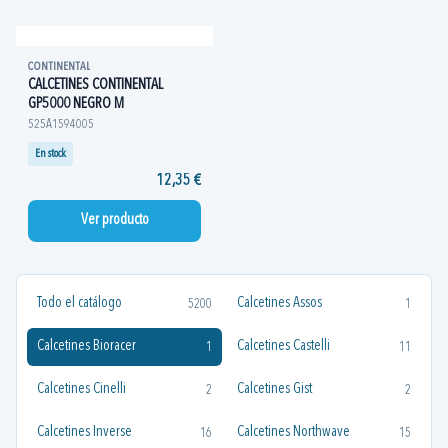
CONTINENTAL
CALCETINES CONTINENTAL
GP5000 NEGRO M
525A1594005
En stock
12,35 €
Ver producto
Todo el catálogo
Calcetines Assos
5200
1
Calcetines Bioracer
Calcetines Castelli
1
11
Calcetines Cinelli
Calcetines Gist
2
2
Calcetines Inverse
Calcetines Northwave
16
15