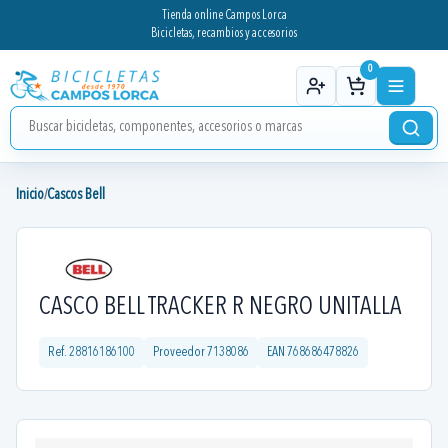
Tienda online Campos Lorca
Bicicletas, recambios y accesorios
0
Inicio
Cascos Bell
/
CASCO BELL TRACKER R NEGRO UNITALLA
Ref.
28816186100
Proveedor
7138086
EAN
768686478826