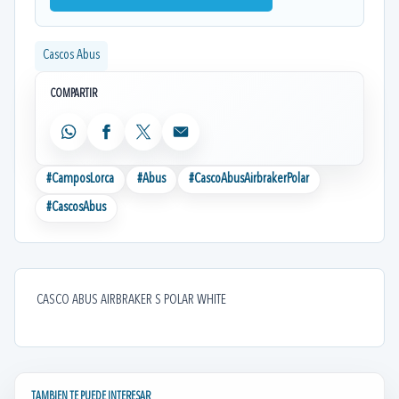
Cascos Abus
COMPARTIR
WhatsApp
Facebook
X
Email
#
CamposLorca
#
Abus
#
CascoAbusAirbrakerPolar
#
CascosAbus
CASCO ABUS AIRBRAKER S POLAR WHITE
TAMBIEN TE PUEDE INTERESAR