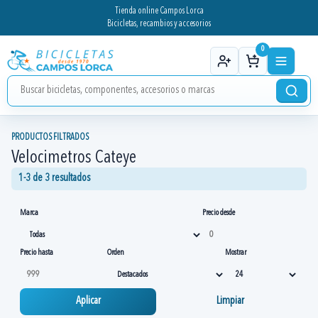
Tienda online Campos Lorca
Bicicletas, recambios y accesorios
0
PRODUCTOS FILTRADOS
Velocimetros Cateye
1-3 de 3 resultados
Marca
Precio desde
Precio hasta
Orden
Mostrar
Aplicar
Limpiar