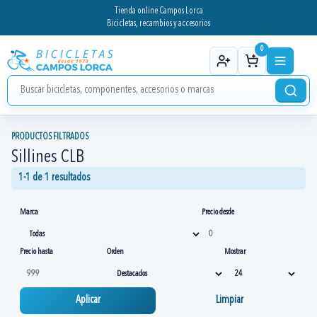
Tienda online Campos Lorca
Bicicletas, recambios y accesorios
0
PRODUCTOS FILTRADOS
Sillines CLB
1-1 de 1 resultados
Marca
Precio desde
Precio hasta
Orden
Mostrar
Aplicar
Limpiar