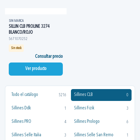
SIN MARCA
SILLIN CLB PROLINE 3274
BLANCO/ROJO
5671070252
Sin stock
Consultar precio
Ver producto
Todo el catálogo
Sillines CLB
5216
0
Sillines Ddk
Sillines Fizik
1
3
Sillines PRO
Sillines Prologo
4
6
Sillines Selle Italia
Sillines Selle San Remo
3
1