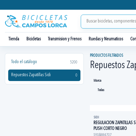
Tienda
Bicicletas
Transmision y Frenos
Ruedas y Neumaticos
Co
PRODUCTOS FILTRADOS
Todo el catálogo
5200
Repuestos Zap
Repuestos Zapatillas Sidi
0
Marca
SIDI
REGULACION ZAPATILLAS S
PUSH CORTO NEGRO
590A884707