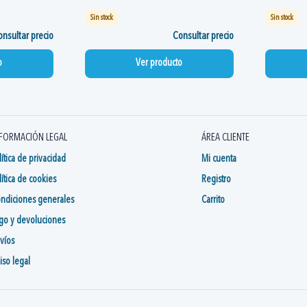
Sin stock
Sin stock
nsultar precio
Consultar precio
o
Ver producto
FORMACIÓN LEGAL
ÁREA CLIENTE
lítica de privacidad
Mi cuenta
lítica de cookies
Registro
ndiciones generales
Carrito
go y devoluciones
víos
iso legal