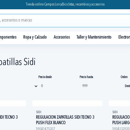
Tienda online Campos Lorca
Bicicletas, recambios y accesorios
mponentes
Ropa y Calzado
Accesorios
Taller y Mantenimiento
Electro
atillas Sidi
Precio desde
Precio hasta
Orden
SIDI
SIDI
IDI TECNO 3
REGULACION ZAPATILLAS SIDI TECNO 3
REGULACION
PUSH FLEX BLANCO
PUSH LAR
590A1475207
590A132920