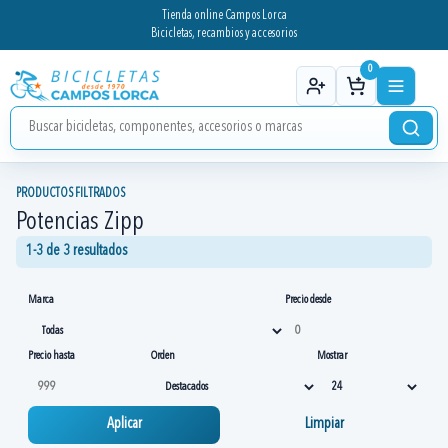
Tienda online Campos Lorca
Bicicletas, recambios y accesorios
0
PRODUCTOS FILTRADOS
Potencias Zipp
1-3 de 3 resultados
Marca
Precio desde
Precio hasta
Orden
Mostrar
Aplicar
Limpiar