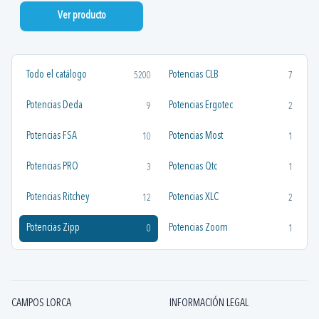
Ver producto
Todo el catálogo
Potencias CLB
5200
7
Potencias Deda
Potencias Ergotec
9
2
Potencias FSA
Potencias Most
10
1
Potencias PRO
Potencias Qtc
3
1
Potencias Ritchey
Potencias XLC
12
2
Potencias Zipp
Potencias Zoom
0
1
CAMPOS LORCA
INFORMACIÓN LEGAL