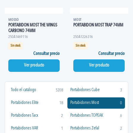
MOSSO
MOST
PORTABIDON MOST THE WINGS
PORTABIDON MOST TRAP 74MM
CARBONO 74MM
250A1469116
250A1226316
Sin stock
Sin stock
Consultar precio
Consultar precio
Ver producto
Ver producto
Todo el catálogo
Portabidones Cube
5208
3
Portabidones Elite
Portabidones Most
18
0
Portabidones Tacx
Portabidones TOPEAK
2
6
Portabidones VAR
Portabidones Zefal
1
2