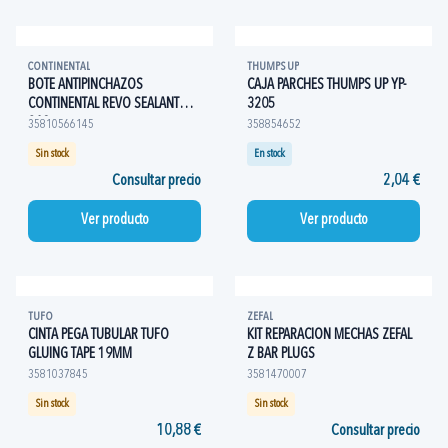
CONTINENTAL
THUMPS UP
BOTE ANTIPINCHAZOS
CAJA PARCHES THUMPS UP YP-
CONTINENTAL REVO SEALANT
3205
240
35810566145
358854652
Sin stock
En stock
Consultar precio
2,04 €
Ver producto
Ver producto
TUFO
ZEFAL
CINTA PEGA TUBULAR TUFO
KIT REPARACION MECHAS ZEFAL
GLUING TAPE 19MM
Z BAR PLUGS
3581037845
3581470007
Sin stock
Sin stock
10,88 €
Consultar precio