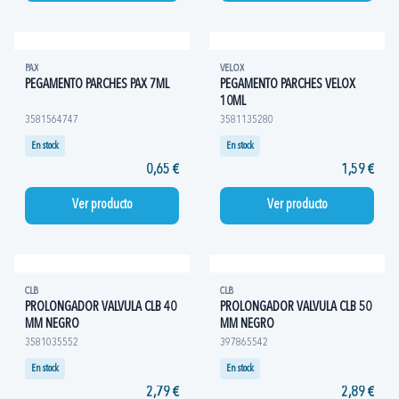
PAX
VELOX
PEGAMENTO PARCHES PAX 7ML
PEGAMENTO PARCHES VELOX
10ML
3581564747
3581135280
En stock
En stock
0,65 €
1,59 €
Ver producto
Ver producto
CLB
CLB
PROLONGADOR VALVULA CLB 40
PROLONGADOR VALVULA CLB 50
MM NEGRO
MM NEGRO
3581035552
397865542
En stock
En stock
2,79 €
2,89 €