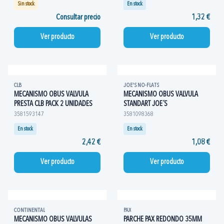
Sin stock
En stock
Consultar precio
1,32 €
Ver producto
Ver producto
CLB
JOE'S NO-FLATS
MECANISMO OBUS VALVULA
MECANISMO OBUS VALVULA
PRESTA CLB PACK 2 UNIDADES
STANDART JOE´S
3581593147
3581098368
En stock
En stock
2,42 €
1,08 €
Ver producto
Ver producto
CONTINENTAL
PAX
MECANISMO OBUS VALVULAS
PARCHE PAX REDONDO 35MM