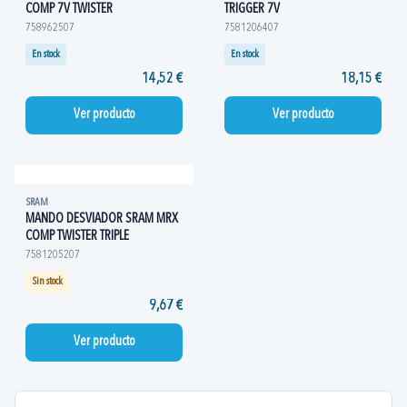
COMP 7V TWISTER
TRIGGER 7V
758962507
7581206407
En stock
En stock
14,52 €
18,15 €
Ver producto
Ver producto
SRAM
MANDO DESVIADOR SRAM MRX
COMP TWISTER TRIPLE
7581205207
Sin stock
9,67 €
Ver producto