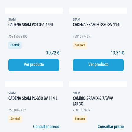
SRAM
SRAM
CADENA SRAM PC-1051 144L
CADENA SRAM PC-830 8V 114L
75815698100
7581097437
En stock
Sin stock
30,72 €
13,31 €
Ver producto
Ver producto
SRAM
SRAM
CADENA SRAM PC-850 8V 114 L
CAMBIO SRAM X-3 7/8/9V
LARGO
7581049737
7581107407
Sin stock
Sin stock
Consultar precio
Consultar precio