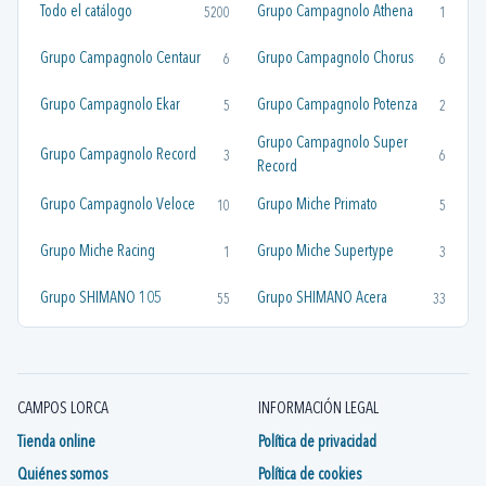
Todo el catálogo
Grupo Campagnolo Athena
5200
1
Grupo Campagnolo Centaur
Grupo Campagnolo Chorus
6
6
Grupo Campagnolo Ekar
Grupo Campagnolo Potenza
5
2
Grupo Campagnolo Super
Grupo Campagnolo Record
3
6
Record
Grupo Campagnolo Veloce
Grupo Miche Primato
10
5
Grupo Miche Racing
Grupo Miche Supertype
1
3
Grupo SHIMANO 105
Grupo SHIMANO Acera
55
33
Grupo Shimano Alivio
Grupo Shimano Altus
45
45
Grupo SHIMANO Altus
Grupo SHIMANO Claris
12
12
CAMPOS LORCA
INFORMACIÓN LEGAL
Grupo SHIMANO CUES
Grupo SHIMANO Deore
4
71
Tienda online
Política de privacidad
Quiénes somos
Política de cookies
Grupo SHIMANO Deore Xt
Grupo Shimano Dura-Ace