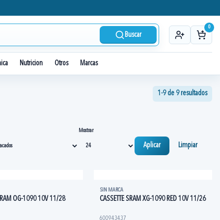
0
Buscar
nica
Nutricion
Otros
Marcas
1-9 de 9 resultados
Mostrar
Aplicar
Limpiar
SIN MARCA
SRAM OG-1090 10V 11/28
CASSETTE SRAM XG-1090 RED 10V 11/26
600943437