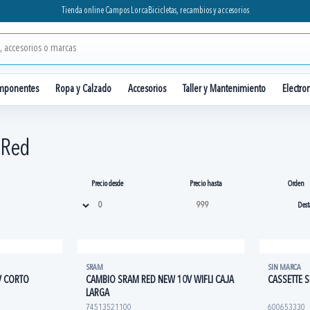
Tienda online Campos Lorca
Bicicletas, recambios y accesorios
mponentes
Ropa y Calzado
Accesorios
Taller y Mantenimiento
Electro
 Red
Precio desde
Precio hasta
Orden
SRAM
SIN MARCA
V CORTO
CAMBIO SRAM RED NEW 10V WIFLI CAJA
CASSETTE 
LARGA
74513521100
600653330