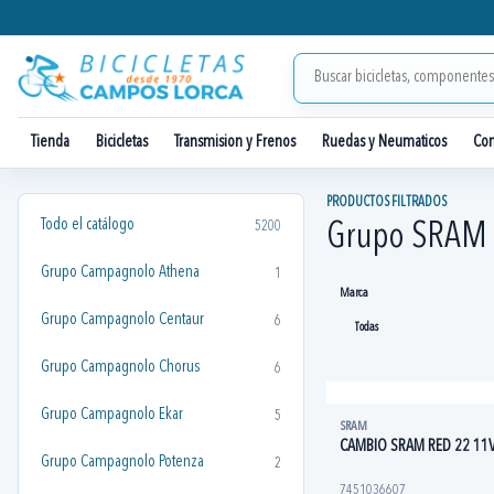
Tienda
Bicicletas
Transmision y Frenos
Ruedas y Neumaticos
Co
PRODUCTOS FILTRADOS
Todo el catálogo
5200
Grupo SRAM
Grupo Campagnolo Athena
1
Marca
Grupo Campagnolo Centaur
6
Grupo Campagnolo Chorus
6
Grupo Campagnolo Ekar
5
SRAM
CAMBIO SRAM RED 22 11
Grupo Campagnolo Potenza
2
7451036607