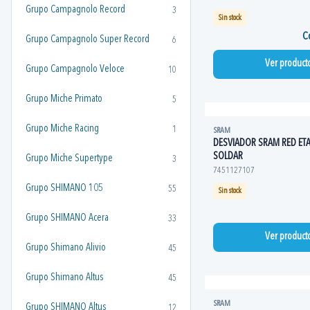
Grupo Campagnolo Record
3
Sin stock
Co
Grupo Campagnolo Super Record
6
Ver product
Grupo Campagnolo Veloce
10
Grupo Miche Primato
5
Grupo Miche Racing
1
SRAM
DESVIADOR SRAM RED ETA
SOLDAR
Grupo Miche Supertype
3
7451127107
Grupo SHIMANO 105
55
Sin stock
Grupo SHIMANO Acera
33
Ver product
Grupo Shimano Alivio
45
Grupo Shimano Altus
45
SRAM
Grupo SHIMANO Altus
12