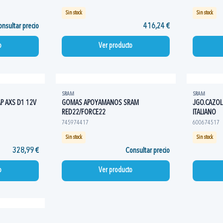
Sin stock
Sin stock
nsultar precio
416,24 €
o
Ver producto
SRAM
SRAM
P AXS D1 12V
GOMAS APOYAMANOS SRAM
JGO.CAZOL
RED22/FORCE22
ITALIANO
745974417
600674517
Sin stock
Sin stock
328,99 €
Consultar precio
o
Ver producto