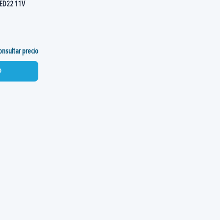
ED22 11V
nsultar precio
o