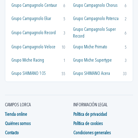
Grupo Campagnolo Centaur
Grupo Campagnolo Chorus
6
6
Grupo Campagnolo Ekar
Grupo Campagnolo Potenza
5
2
Grupo Campagnolo Super
Grupo Campagnolo Record
3
6
Record
Grupo Campagnolo Veloce
Grupo Miche Primato
10
5
Grupo Miche Racing
Grupo Miche Supertype
1
3
Grupo SHIMANO 105
Grupo SHIMANO Acera
55
33
Grupo Shimano Alivio
Grupo Shimano Altus
45
45
Grupo SHIMANO Altus
Grupo SHIMANO Claris
12
12
CAMPOS LORCA
INFORMACIÓN LEGAL
Grupo SHIMANO CUES
Grupo SHIMANO Deore
4
71
Tienda online
Política de privacidad
Quiénes somos
Política de cookies
Grupo SHIMANO Deore Xt
Grupo Shimano Dura-Ace
41
12
Contacto
Condiciones generales
Grupo Shimano Dura-Ace