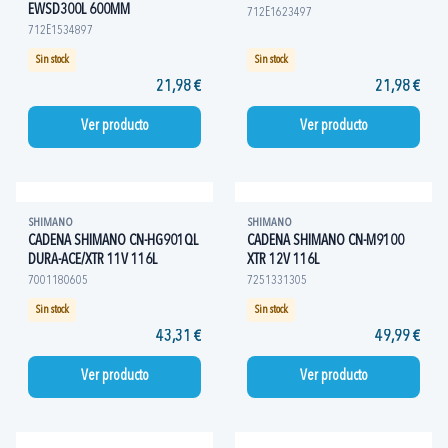
EWSD300L 600MM
712E1623497
712E1534897
Sin stock
Sin stock
21,98 €
21,98 €
Ver producto
Ver producto
SHIMANO
SHIMANO
CADENA SHIMANO CN-HG901QL
CADENA SHIMANO CN-M9100
DURA-ACE/XTR 11V 116L
XTR 12V 116L
7001180605
7251331305
Sin stock
Sin stock
43,31 €
49,99 €
Ver producto
Ver producto