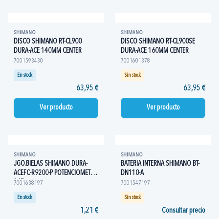
SHIMANO
SHIMANO
DISCO SHIMANO RT-CL900
DISCO SHIMANO RT-CL900SE
DURA-ACE 140MM CENTER
DURA-ACE 160MM CENTER
7001593430
7001601378
En stock
Sin stock
63,95 €
63,95 €
Ver producto
Ver producto
SHIMANO
SHIMANO
JGO.BIELAS SHIMANO DURA-
BATERIA INTERNA SHIMANO BT-
ACEFC-R9200-P POTENCIOMETRO
DN110-A
165
7001638197
7001547197
En stock
Sin stock
1,21 €
Consultar precio