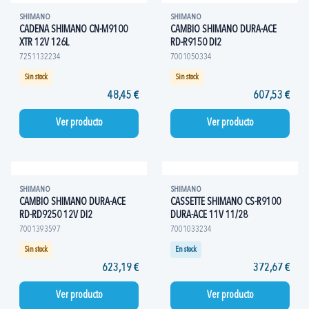
SHIMANO
SHIMANO
CADENA SHIMANO CN-M9100
CAMBIO SHIMANO DURA-ACE
XTR 12V 126L
RD-R9150 DI2
7251132234
7001050334
Sin stock
Sin stock
48,45 €
607,53 €
Ver producto
Ver producto
SHIMANO
SHIMANO
CAMBIO SHIMANO DURA-ACE
CASSETTE SHIMANO CS-R9100
RD-RD9250 12V DI2
DURA-ACE 11V 11/28
7001393597
7001033234
Sin stock
En stock
623,19 €
372,67 €
Ver producto
Ver producto