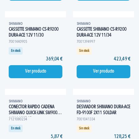
SHIMANO
SHIMANO
CASSETTE SHIMANO CS-R9200
CASSETTE SHIMANO CS-R9200
DURA-ACE 12V 11/30
DURA-ACE 12V 11/34
7001440905
7001394997
En stock
Sin stock
369,04 €
423,49 €
Ver producto
Ver producto
SHIMANO
SHIMANO
CONECTOR RAPIDO CADENA
DESVIADOR SHIMANO DURA-ACE
SHIMANO QUICK-LINK SM900
FD-9100F 2X11 SOLDAR
11V 1 UNIDAD
7121080234
7001041334
En stock
Sin stock
5,87 €
128,25 €